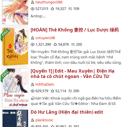
cậu là một con sư tử mệnh danh là Chúa Cứu Thế,
tieuthungoc096
hằng ngày đều bị nọc độc của xà vương nhưng cậu lại
527,015
19,327
109
yêu xà vương, sau khi người yêu chết cậu cũng không
&nbsp;…
còn lý do nào sống. Trọng sinh về lúc 11 tuổi, xà vương
cùng tiểu sư tử lại một lần nữa gặp nhau, cậu thề, cậu
sẽ dùng mọi thứ bảo vệ xà vương.Không hắc sư viện,
[HOÀN] Thê Khống 妻控 / Lục Dược 绿药
không hắc lão Dumbledore, tẩy trắng xà viện.Cp:
cotuyenz98
Snarry...Đây là lần tiên edit truyện nên có gì sai sót
1,321,390
54,876
200
hoặc không hay mong các bạn thông cảm và góp ý
cho mình.Edit cũng chỉ vì Snarry là chân ái!!!Mong các
Tên truyện: Thê Khống 妻控Tác giả: Lục Dược 绿药Thể
bạn góp ý cho mình nếu mình edit có gì sai. Đây là lần
loại: Thuần cổ đại, nam trùng sinh mắc bệnh "thê
đầu tiên mình edit truyện dài như vậy. Cảm ơn rất
khống", thâm tình, con dâu nuôi từ bé, siêu siêu sủng,
nhiều...…
song xử, chút sắc, cảm động, HE.Người dịch:
[Quyển 1]|Edit - Mau Xuyên| Điện Hạ
Chickenliverpate [C1-C125], Cố Tư Yên [C126-
nhà ta có chút ngoan - Vân Cửu Từ
C200].Trạng thái: Hoàn thànhSố chương: 196 chương +
4 ngoại truyệnVĂN ÁN:Nàng là một biểu cô nương
HiNhaDam
không nơi nương tựa tìm đến nhà ngoại tổ phụ để
629,579
52,114
200
được nuôi dưỡng.Không ngờ lại gặp được vị biểu ca
🍒Hán Việt: Khoái xuyên chi ngã gia điện hạ hữu điểm
cuồng muội đến đáng sợ, đúng là trong cái rủi có cái
quai ❄Tác giả: Vân Cửu Từ🍀Editor : Nha Đam 🌼Số
may.Lại nói đến sau khi thành thân nàng mới hiểu ra
chương : 1217 - Đã hoàn bản convert🌷Thể loại:
được, cuồng muội biến thành cuồng thê mới đáng sợ
Dò Hư Lăng (Hiện đại thiên) edit
Nguyên sang, Ngôn tình, Cổ đại , Hiện đại , HE , Tình
mức nào!Không có gì biểu ca không làm được nếu như
cảm , Xuyên nhanh🍁Nguồn convert:
planktonic
không làm được thì sẽ cho một tá biểu ca khác đi làm!
https://wikidich.com/truyen/xuyen-nhanh-chi-nha-ta-
855,455
30,862
292
(*) Thê khống: Cũng giống như bệnh chân khống, thủ