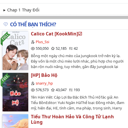
Chap 1 Thay Đổi
CÓ THỂ BẠN THÍCH?
Calico Cat [KookMin]☑
Plus_Ssi
550,050
52,185
42
Bỗng một ngày chú mèo của Jungkook trở nên kỳ lạ.
Đây vốn là một chú mèo lười nhác, phù hợp cho người
bận rộn nuôi nấng, tuy nhiên, gần đây Jungkook lại
phải vật lộn với việc dọn dẹp nhà cửa dù rằng cậu đã
[HP] Bảo Hộ
đủ mệt mỏi với công việc."Đồ mèo hư!""Miao~"-Jeon
Jungkook & Park Jimin Fanfiction10/08/2019 -
snarry_hp
24/08/2020@Plus_Ssi©All Rights Reserved…
576,573
43,047
193
Tên Hán Việt: Cáp Lợi Ba Đặc Đích Thủ HộTác giả: An
Tiểu BồnEditor: Yuki Ngân HàThể loại: Đồng nhân, đam
mỹ, hiện đại, HE, tình cảm, ma pháp, trọng sinh, Harry
PotterVăn án:Đây là một truyện HP đồng nhân trọng
Tiểu Thư Hoàn Hảo Và Công Tử Lạnh
sinhMột đời trước, hắn là một xà vương viện trưởng,
Lùng
lại vì bảo vệ một tiểu sư tử mà vứt bỏ cả mạng sống;