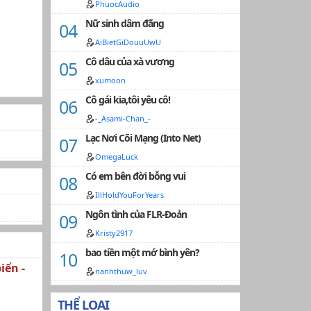
PhuocAudio
Nữ sinh dâm đãng
AiBietGiDouuUwU
Cô dâu của xà vương
xumoon
Cô gái kia,tôi yêu cô!
-_Asami-Chan_-
Lạc Nơi Cõi Mạng (Into Net)
OmegaLuck
Có em bên đời bỗng vui
IllHoldYouForYears
Ngôn tình của FLR-Đoản
Kristy2917
bao tiền một mớ bình yên?
iển -
nanhthuw_luv
THỂ LOẠI