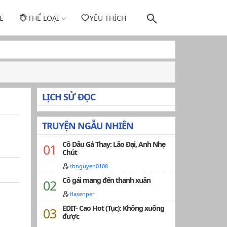
E
THỂ LOẠI
YÊU THÍCH
LỊCH SỬ ĐỌC
TRUYỆN NGẪU NHIÊN
Cô Dâu Gả Thay: Lão Đại, Anh Nhẹ
Chút
rbnguyen0108
Cô gái mang đến thanh xuân
Hasenper
EDIT- Cao Hot (Tục): Không xuống
được