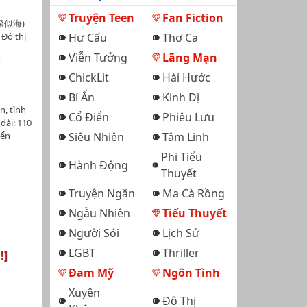
Truyện Teen
Fan Fiction
(心深似海)
 Đô thị
Hư Cấu
Thơ Ca
h cừu,
ộ
Viễn Tưởng
Lãng Mạn
n vật
t phụ:
ChickLit
Hài Hước
, Lương
Bí Ẩn
Kinh Dị
 Hàng
n, tình
. .…
Cổ Điển
Phiêu Lưu
dài: 110
yển
Siêu Nhiên
Tâm Linh
Mộ
Phi Tiểu
n
Hành Động
Thuyết
Link:
-bhtt-
Truyện Ngắn
Ma Cà Rồng
Ngẫu Nhiên
Tiểu Thuyết
Người Sói
Lịch Sử
LGBT
Thriller
!]
Đam Mỹ
Ngôn Tình
Xuyên
Đô Thị