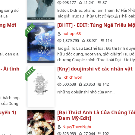
998,177
41,241
87
ng sáng đổ
Editor: DidiTác phẩm: Tâm Thâm Tự Hải 
ỏa La
Tác giả: Trúc Tự Thủy Cát (竹寺水吉)Thể loại:
 nuôi dưỡng,
tình duyên, tình hữu độc chung, ân oán tìn
ng Mới
[BHTT] - EDIT: Túng Ngã Triêu M
ật chính:
HE ...Độ dài: 84 Chương + 2 Phiên ngoạiNhâ
ter: Reine
chính: Triệu Y Cách, Tòng Thanh VũNhân vậ
nohope88
i Bùi (bé
Hạ Tri Thu, Triệu Y Ninh, Lương Mộng Hàm
1,879,795
88,921
114
iới
Bách Hàm, Lương Thư Hàm, Trịnh Khuynh,
Tác giả: Tô Lâu Lạc.Thể loại: Đô thị tình duyê
hân vật sắm
Vũ Tình, Kha Cảnh, Hồ Oánh, Trần Mộ Ninh. 
i , oan gia,
hữu độc dung, ngọt văn, giới giải trí, HE.Độ 
ười, Thẩm
chương.Couple chính: Thư Hoài Đạt - Úc U
g học mấy
imkishu
Ương.Couple phụ: Cố Thấm Phong - Trầm 
c Hoài Dữ
- Ái tình
[Kny] doujinshi về các nhân vật
goạiTình
Ngôn.Từ chương 1 - chương 52 đã được bạ
ỏ nào,
 Hoàn
cangucanhkhoqua edit. Mình edit tiếp theo.
_chichiwon_
 đúng
https://www.wattpad.com/story/148211188
500,638
20,853
142
tâm.Người
edit-t%C3%BAng-ng%C3%A3-tri%C3%AAu-
. Nam chính
Những doiujinshi nhỏ của KnY…
m%E1%BB%99-t%C3%B4-l%C3%A2u-
khí thô",
ết bách hợp
l%E1%BA%A1c…
i trẻ mọng
u của Dung
sẽ k đc trau
.Tác giả: Hạ
uyển 1)
[Đại Thúc! Anh Là Của Chúng Tôi
hư cũ, bản
út cổ đại,
[Đam Mỹ-Edit]
onvert! Sai
Hạ Hàn Vũ,
ếu!! 🔥Bạn
Triệu Tư
NguyThienNghi
on đường
 lượng
523,939
27,044
102