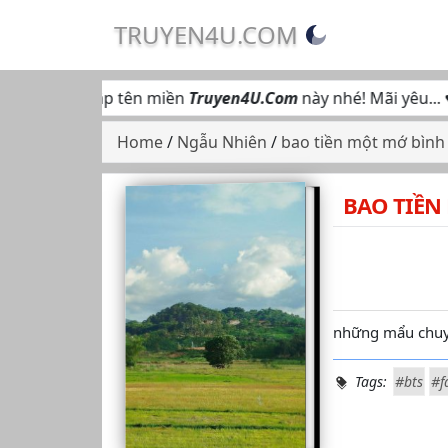
TRUYEN4U.COM
g hộ truy cập tên miền
Truyen4U.Com
này nhé! Mãi yêu... ♥
Home
/
Ngẫu Nhiên
/
bao tiền một mớ bình
BAO TIỀN
những mẩu chuyệ
Tags:
#bts
#f