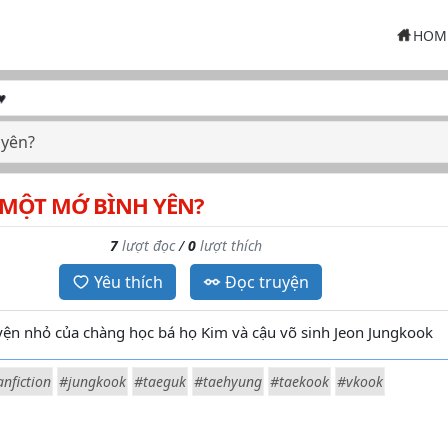
HOM
 yên?
 MỘT MỚ BÌNH YÊN?
7
lượt đọc
/
0
lượt thích
Yêu thích
Đọc truyện
n nhỏ của chàng học bá họ Kim và cậu võ sinh Jeon Jungkook
anfiction
#jungkook
#taeguk
#taehyung
#taekook
#vkook