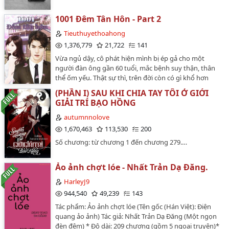
luyện nên cơ thể em mới không tốt thế, ngoan, chúng
ta tiếp tục".Cô hét lớn: "Đồ lừa đảo, nói là suy thận cơ
1001 Đêm Tân Hôn - Part 2
mà? Nói là ở vậy, ở góa cơ mà?" Các bạn có thể vào
Tieuthuyethoahong
website : http://www.rosenovel.com để đọc các
1,376,779
21,722
141
chương sớm và nhanh hơn!!!…
Vừa ngủ dậy, cô phát hiện mình bị ép gả cho một
người đàn ông gần 60 tuổi, mắc bệnh suy thận, thân
thể ốm yếu. Thật sự thì, trên đời còn có gì khổ hơn
không? Kết quả là đêm động phòng, cô lại phát hiện
(PHẦN I) SAU KHI CHIA TAY TÔI Ở GIỚI
người đàn ông gần 60 tuổi ấy lại biến thành một chàng
GIẢI TRÍ BẠO HỒNG
trai với thân thể cường tráng, khỏe mạnh. Cô không rõ
rốt cuộc là một quả phụ hàng ngày chỉ ở trong phòng
autumnnolove
oán hận tốt hơn hay có ngày sẽ chết chỉ vì những hoan
1,670,463
113,530
200
lạc sẽ hạnh phúc hơn? " Chồng ơi, tối nay chúng ta tạm
Số chương: từ chương 1 đến chương 279.…
nghỉ chiến đấu nhé?" cô nháy nháy mắt . "Lười tập
luyện nên cơ thể em mới không tốt thế, ngoan, chúng
ta tiếp tục".Cô hét lớn: "Đồ lừa đảo, nói là suy thận cơ
Ảo ảnh chợt lóe - Nhất Trản Dạ Đăng.
mà? Nói là ở vậy, ở góa cơ mà?" Các bạn có thể vào
HarleyJ9
website : http://www.rosenovel.com để đọc các
944,540
49,239
143
chương sớm và nhanh hơn!!!…
Tác phẩm: Ảo ảnh chợt lóe (Tên gốc (Hán Việt): Điện
quang ảo ảnh) Tác giả: Nhất Trản Dạ Đăng (Một ngọn
đèn đêm) * Độ dài: 209 chương (gồm 5 ngoại truyện)*