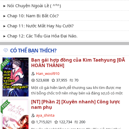
Nói Chuyện Ngoài Lề ( ^°^)
Chap 10: Nam Bị Bắt Cóc?
Chap 11: Nước Mắt Hay Nụ Cười?
Chap 12: Các Tiểu Gia Hỏa Đại Náo.
CÓ THỂ BẠN THÍCH?
Bạn gái hợp đồng của Kim Taehyung [ĐÃ
HOÀN THÀNH]
Han_wool910
523,608
37,955
70
Một cô gái hiền lành,dễ thương sau khi tìm được mẹ
thì bỗng chốc trở nên nhạy bén và đáng sợ,cô có một
tình yêu với anh nhưng việc cô là vật thí nghiệm tiếp
[NT] [Phần 2] [Xuyên nhanh] Công lược
theo đã khiến cho họ phải xa cách......…
nam phụ
aya_shinta
1,715,021
122,734
200