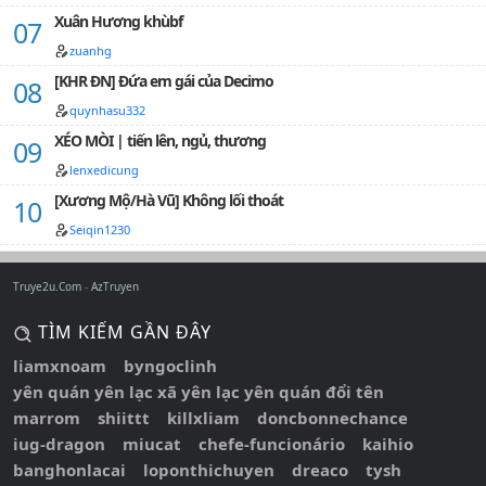
Xuân Hương khùbf
zuanhg
[KHR ĐN] Đứa em gái của Decimo
quynhasu332
XÉO MÒI | tiến lên, ngủ, thương
lenxedicung
[Xương Mộ/Hà Vũ] Không lối thoát
Seiqin1230
Truye2u.Com
AzTruyen
TÌM KIẾM GẦN ĐÂY
liamxnoam
byngoclinh
yên quán yên lạc xã yên lạc yên quán đổi tên
marrom
shiittt
killxliam
doncbonnechance
iug-dragon
miucat
chefe-funcionário
kaihio
banghonlacai
loponthichuyen
dreaco
tysh