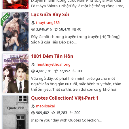
[Xuyên nhanh] Công Lược Nam PhụTác giả: Mai Khai
Edit: Aya Shinta + NhậtĐây là một hệ thống công lược,
vì muốn trở thành người, đi công lược nam phụ trong
Lạc Giữa Bầy Sói
các thế giới tiểu thuyết.Một câu khái quát: Đây là câu
chuyện của một hệ thống trên con đường trở thành
thuytrang185
nhân loại.Aya: Chào mừng đến với phần 2 *tung
3,946,916
58,470
40
bông* Lần này mình không nói nhiều nữa (lười quá).
Đây là một chương truyện trong truyện [Hệ Thống]:
Nên hãy vào truyện ngay thôi ^o^…
Sắc Nữ của Tiểu Đào Đào…
1001 Đêm Tân Hôn
Tieuthuyethoahong
4,661,181
72,952
200
Vừa ngủ dậy, cô phát hiện mình bị ép gả cho một
người đàn ông gần 60 tuổi, mắc bệnh suy thận, thân
thể ốm yếu. Thật sự thì, trên đời còn có gì khổ hơn
không? Kết quả là đêm động phòng, cô lại phát hiện
Quotes Collection! Việt-Part 1
người đàn ông gần 60 tuổi ấy lại biến thành một chàng
trai với thân thể cường tráng, khỏe mạnh. Cô không rõ
maorisakai
rốt cuộc là một quả phụ hàng ngày chỉ ở trong phòng
909,402
15,283
200
oán hận tốt hơn hay có ngày sẽ chết chỉ vì những hoan
Inspire your day with Quotes Collection…
lạc sẽ hạnh phúc hơn? " Chồng ơi, tối nay chúng ta tạm
nghỉ chiến đấu nhé?" cô nháy nháy mắt . "Lười tập