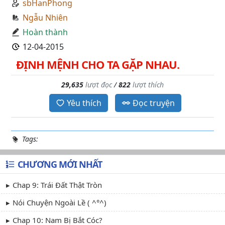
sbHanPhong
Ngẫu Nhiên
Hoàn thành
12-04-2015
ĐỊNH MỆNH CHO TA GẶP NHAU.
29,635
lượt đọc
/
822
lượt thích
Yêu thích
Đọc truyện
Tags:
CHƯƠNG MỚI NHẤT
Chap 9: Trái Đất Thật Tròn
Nói Chuyện Ngoài Lề ( ^°^)
Chap 10: Nam Bị Bắt Cóc?