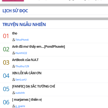
Nhân vật chính: Hướng Tiểu Viên, Vĩ Trang* Tình trạng:
Hoàn thànhTag: Edit, Bách Hợp, GL (tình yêu nữ x nữ),
LỊCH SỬ ĐỌC
giới giải trí, 1x1, HELink gốc: id=4132838Bản edit mang
tính cá nhân, sử dụng bản QT của bạn RubyRuan_69
(đã được chấp thuận), vietphrase và google translate.
TRUYỆN NGẪU NHIÊN
Phi thương mại. Chỉ đăng duy nhất ở wattpad, vui lòng
không sử dụng cho bất kỳ mục đích nào khác.…
tho
TthoPhm4
Anh đã mơ thấy em....[PondPhuwin]
HunhV22
ArtBook của N.A.T
Thuthu129
XIN LỖI VÀ CẢM ƠN
SenLuvU
[FANFIC] DẠ SẮC TƯỚNG CHÍ
vutichh
[ marjames ] thiên vị
jj_giami