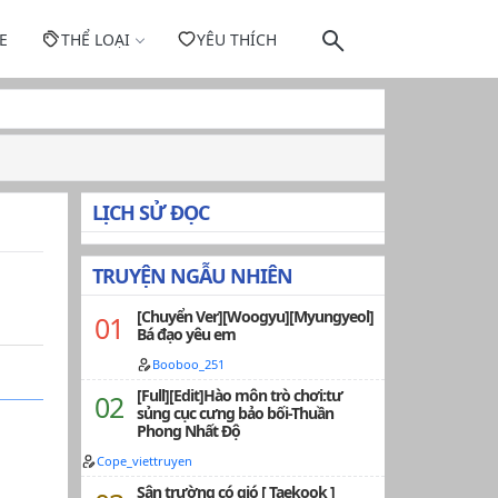
E
THỂ LOẠI
YÊU THÍCH
LỊCH SỬ ĐỌC
TRUYỆN NGẪU NHIÊN
[Chuyển Ver][Woogyu][Myungyeol]
Bá đạo yêu em
Booboo_251
[Full][Edit]Hào môn trò chơi:tư
sủng cục cưng bảo bối-Thuần
Phong Nhất Độ
Cope_viettruyen
Sân trường có gió [ Taekook ]