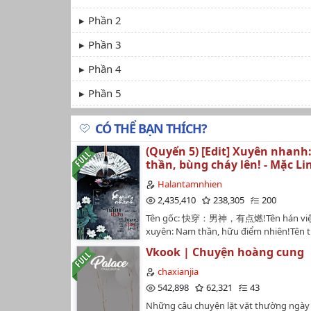
Phần 2
Phần 3
Phần 4
Phần 5
CÓ THỂ BẠN THÍCH?
(Quyển 5) [Edit] Xuyên nhan
thần, bùng cháy lên! - Mặc Li
Halantamnhien
2,435,410
238,305
200
Tên gốc: 快穿：男神，有点燃!Tên hán việt
xuyên: Nam thần, hữu điểm nhiên!Tên t
Xuyên nhanh: Nam thần, bùng cháy lên!
Vkook | Chuyện hoàng cung
Mặc LinhThể loại: Ngôn tình, cổ đại, hiệ
nhanh, hệ thống, tình cảm, khoa học vi
chaxianjia
hài hước, HE,...Edit by Hạ Lan Tâm Nhiê
542,898
62,321
43
Design by Điềm Doãn#Do not re-up#Lin
Những câu chuyện lặt vặt thường ngày
https://www.wattpad.com/story/162349