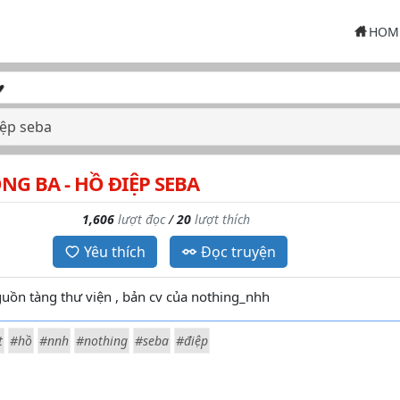
HOM
iệp seba
NG BA - HỒ ĐIỆP SEBA
1,606
lượt đọc
/
20
lượt thích
Yêu thích
Đọc truyện
uồn tàng thư viện , bản cv của nothing_nhh
t
#hồ
#nnh
#nothing
#seba
#điệp