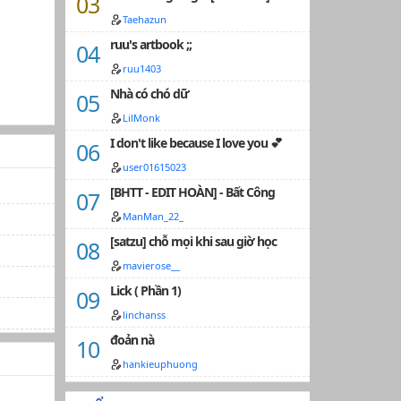
Taehazun
ruu's artbook ;;
ruu1403
Nhà có chó dữ
LilMonk
I don't like because I love you 💕
user01615023
[BHTT - EDIT HOÀN] - Bất Công
ManMan_22_
[satzu] chỗ mọi khi sau giờ học
mavierose__
Lick ( Phần 1)
linchanss
đoản nà
hankieuphuong