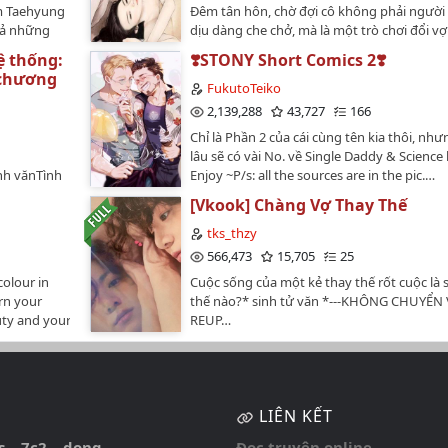
im Taehyung
Đêm tân hôn, chờ đợi cô không phải người
-mặc-
phải là cùng nữ chính dây dưa không rõ sao
cả những
dịu dàng che chở, mà là một trò chơi đổi vợ
sao lại vẫn là xử nam, tinh lực dư thừa như 
iên quan
khốc. Thân là cô dâu, lại bị chồng mình tự t
764-
còn một đám đến muốn tự mình dạy dỗ ta
ệ thống:
❣️STONY Short Comics 2❣️
Ranking:#1
vào vòng tay người đàn ông khác, hung hă
nhanh-
Giường, hồ tắm, núi tuyết, bụi hoa...còn c
 chương
#2 in cute#7
đạp tự ái của cô. Cô bị thuốc mê khống chế,
FukutoTeiko
C3%A1y-
dụng cụ khiến người ta đỏ mặt kia nữa.Mặ
 in
đón nhận hoan ái ở dưới thân thể của ngườ
2,139,288
43,727
166
áo thì đều là người tuấn dật vô song, cởi q
ông khác, ba ngày ba đêm, không ngủ khô
493-
sao lại biến thành sói rồi?===Truyện này cố
Chỉ là Phần 2 của cái cùng tên kia thôi, như
. . .Trước mặt mọi người, bọn họ có một cu
nhanh-
và H đều được coi trọng như nhau, tình cả
lâu sẽ có vài No. về Single Daddy & Science 
nhân hạnh phúc mỹ mãn, người người yêu 
C3%A1y-
H mà thăng hoa. Kết 1 nữ 5 nam (hoặc 6- đọ
nh vănTình
Enjoy ~P/s: all the sources are in the pic.…
ngưỡng mộ. Sau lưng người, cô chẳng qua 
biết)Từ chương 1-60 là của 1 bạn bên tài k
p DãEditor:
đầy tớ làm ấm giường của anh, bị anh bừa 
[Vkook] Chàng Vợ Thay Thế
601-
wattpad: princess__xx, tớ mang về về edit t
--Vì tìm ra
nhục, "Cô chẳng qua chỉ là một phụ nữ dâm
nhanh-
chap 61 ^^Truyện ngược bé tẹo teo, các na
ệ thống 233
tks_thzy
không có lệnh của tôi, cho dù cô muốn chế
C3%A1y-
sạch, nữ chủ ngoài 5 (or 6) nam chủ ra thì 
i để hoàn
566,473
15,705
25
không được!"...Một cuộc tai nạn xe cộ bất 
cớ bị phán
xxx với aiĐính chính nữ chủ có 5 anh chồng
ợ giúp cô
ra, cô hoàn toàn biến mất trong thế giới củ
colour in
Cuộc sống của một kẻ thay thế rốt cuộc là 
uy nhất
anh sư phụ =))Nữ chủ: Mộ Thiển Thiển.Nam
ơ ở trên
anh mới phát hiện, thì ra là trong quá trình 
orn your
thế nào?* sinh tử văn *---KHÔNG CHUYỂN 
i cái hệ
Đông Lăng Mặc, Hách Liên Tử Câm, Hiên Vi
gặp phải
cô, tim của mình cũng chảy máu. Năm năm 
uty and your
REUP…
g mỏi, đến
Thành, Phong Ảnh Dạ, Quân Tứ Hải, Đế Vô 
hợp thì
mang theo hai đứa trẻ, một trai một gái, trở
ày đều phải
^^====Vào truyện thôi…
 di động,
vùng đất này. Trong bữa tiệc thứ nhất, lại 
cebookTrans:
tỷ, không
.Hệ thống:
ngờ đối mặt cùng đôi mắt kia."Mẹ, chú đó 
u Đình, Linh
▼皿▼#)Hệ
 trong lòng
thật giống anh hai!" Tiếng kinh hô của con 
ỏ, trước
m Già Diệp:
khiến cô theo bản năng kéo bé trai bên cạ
LIÊN KẾT
 cái gì, còn
 Mặc Quân
trong ngực."Cô trông rất giống vợ của tôi!"
 này là như
 chương 1
s
7c2
dong
Đọc truyện online
ngươi sắc bén như chim ưng của anh khiến