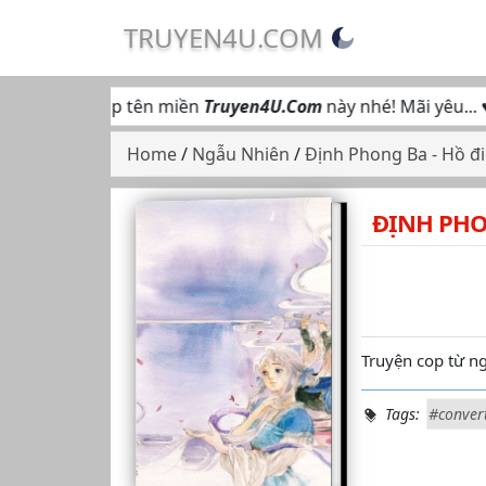
TRUYEN4U.COM
 hộ truy cập tên miền
Truyen4U.Com
này nhé! Mãi yêu... ♥
Home
/
Ngẫu Nhiên
/
Định Phong Ba - Hồ đ
ĐỊNH PHO
Truyện cop từ ng
Tags:
#conver