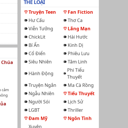
THỂ LOẠI
Truyện Teen
Fan Fiction
Hư Cấu
Thơ Ca
Viễn Tưởng
Lãng Mạn
ChickLit
Hài Hước
Bí Ẩn
Kinh Dị
Cổ Điển
Phiêu Lưu
Siêu Nhiên
Tâm Linh
g Chúa
Phi Tiểu
Hành Động
Thuyết
Truyện Ngắn
Ma Cà Rồng
ện cảm
Ngẫu Nhiên
Tiểu Thuyết
không
tắt: Mộ
Người Sói
Lịch Sử
của
ộ truyện
LGBT
Thriller
hông trở
ưng mà
Đam Mỹ
Ngôn Tình
y?Những
Xuyên
không