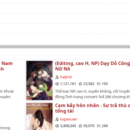
h: Nam
(Editing, cao H, NP) Dạy Dỗ Côn
nh
Nữ Nô
haljm0
1,121,161
23,582
150
: Khoái
Thể loại: NP, cao H, xuyên không, cốt truy
ruyện:
động.Tình trạng convert: full 266 chương 
Tác giả:
phiên ngoạiTình trạng edit: lê lết từ từTóm 
Cạm bẫy hôn nhân - Sự trả thù 
n đại, xuyên
Thiển Thiển không ngờ bản thân chỉ viết b
tổng tài
ễn tưởng,
cao H thôi mà lại xui xẻo đến mức xuyên k
nẢnh bìa:
thành nữ phụ độc ác - Thất công chúa.Nh
lugiaxuan
k quyển 1:
nữ phụ sao? Sao lại bị thịt như nữ chủ vậ
3,408,045
50,070
249
 trong
756-edit-
tên nam nhân băng thanh ngọc khiết này 