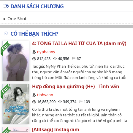
DANH SÁCH CHƯƠNG
One Shot
CÓ THỂ BẠN THÍCH?
4: TỔNG TÀI LÀ HÀI TỬ CỦA TA (đam mỹ)
nyphanny
812,423
40,556
67
Tác giả: NyNy PhanThể loại: phụ tử, niên hạ, đại thúc
thụ, ngược Văn ánMột người cha nghèo khổ mang
tiếng bỏ con Một đứa con lạnh lùng và không có tuổi
thơ tốt đẹp 20 năm sau..... hai kẻ có huyết thống xem
Hợp đồng bạn giường (H+) - Tình văn
nhau như xa lạHắn nghĩ mình không đáng có con.......
Anh nghĩ người cha kia chẳng bằng đôi giày
tinhvann
rách.....Nhưng số phận trớ trêu...... bí mật quá khứ
16,863,200
349,374
109
được hé lộ....Đáng buồn cười hơn......" Cái gì ???" Người
Cô là thư kí cho một tổng tài lạnh lùng và nghiêm
mà hắn lên gường chính là tổng tài....con trai hắn???ĐÃ
khắc, nhưng anh ta thật sự rất tài giỏi. Bản thân cô
CÓ BẢN QUYỀN VÀ SỰ ĐỒNG Ý CỦA TÁC GIẢ.Published
cũng có thể coi là người tài giỏi như thế vì giúp anh ta
on Wattpad and yaoivn.com ONLY.…
được rất nhiều việc, đặc biệt là trong việc hại người!
[AllIsagi] Instagram
Một lần cô uống say.... sáng dậy thấy mình đang nằm