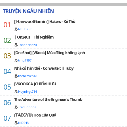
mang lại rất nhiều hạnh phúc, chỉ cần bạn có thể được
xuyên không, thì hầu như đã sẵn kinh nghiệm để tham
TRUYỆN NGẪU NHIÊN
khảo của đàn anh đàn chị đi trước cả rồi - cứ làm theo
là được.Nhưng mà đó chỉ là hầu như.Bạn nhỏ Trịnh vui
[ 𝗛𝗮𝗻𝘄𝗼𝗼𝗹𝗚𝗮𝗺𝗶𝗻 ] Haters - Kẻ Thù
vẻ đến bảy tuổi, mới phát hiện rằng - cha bé là một
gian thần! Lại còn là một gian thần làm không ít
NhHnKim
chuyện xấu, đắc tội chẳng ít người.Đàn anh đàn chị
| On2eus | Thí Nghiệm
nào có lời nào nói cho bạn nhỏ biết, nên làm gì bây giờ
ThanhHanzu
đây?…
[OneShot] [VKook] Mùa đông không lạnh
trng7997
Nhà có hãn thê - Converter: lil_ruby
theheaven48
[VKOOKGA ]CHIẾM HỮU
HuynNgc714
The Adventure of the Engineer's Thumb
Traduongda
[𝕋𝔸𝔼𝔾𝕐𝕌] Hoa Của Quỷ
NiD243