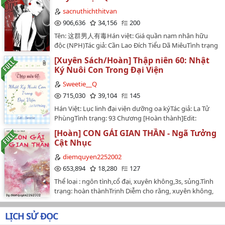
thám hiểm, mổ xẻ, cổ mộ quỷ quyệt với các sắc thái
riêng, và, sẽ lại yêu ngươi lần nữa..…
sacnuthichthitvan
906,636
34,156
200
Tên: 这群男人有毒Hán việt: Giá quần nam nhân hữu
độc (NPH)Tác giả: Cần Lao Đích Tiểu Dã MiêuTình trạng
conver: Hoàn thànhTình trạng edit: đang lết~~Nguồn:
[Xuyên Sách/Hoàn] Thập niên 60: Nhật
QingJuan/ wikidich.comBìa: Bông from DLThể loại:
Ký Nuôi Con Trong Đại Viện
Ngôn tình, hiện đại, HE, đô thị tình duyên, NP, H văn,
ngược luyến, ngọt sủng, cường thủ hào đoạt.Văn
Sweetie__Q
ÁnChuyện của một nữ tác giả trên mạng cùng với sáu
715,030
39,104
145
nam nhân cực phẩm. Cốt truyện phần lớn là ngọt, có
Hán Việt: Lục linh đại viện dưỡng oa kýTác giả: La Tử
một chút ngược, kết cục NPNam chính có xử nam
PhùngTình trạng: 93 Chương [Hoàn thành]Edit:
cũng có người không phải xử nam…
Sweetie Convert: Reine Dunkeln & Hà My Tống231
[Hoàn] CON GÁI GIAN THẦN - Ngã Tưởng
(wikidich)Link convert:
Cật Nhục
https://wikisach.com/truyen/xuyen-thu-60-dai-vien-
duong-oa-ky-trong--Yee9N1S4CHauW96H#!Thể loại:
diemquyen2252002
Nguyên sang, Ngôn tình, Hiện đại, HE, Tình cảm, Ngọt
653,894
18,280
127
sủng, Trọng sinh, Xuyên thư, Làm ruộng, Đô thị tình
Thể loại : ngôn tình,cổ đại, xuyên không,3s, sủng.Tình
duyên, Pháo hôi, Duyên trời tác hợp, 1v1, Thị giác nữ
trạng: hoàn thànhTrịnh Diễm cho rằng, xuyên không,
chủ, Manh bảo, Dưỡng oa, Niên đại văn📌Bản edit phi
sống một cuộc sống xa lạ, thật ra cũng không quá khó
thương mại chưa có sự đồng ý của tác giả, vui lòng
khăn.Từ khi phổ biến đến nay, các kiểu xuyên không
không reup ở nơi khác!📌Đăng tải duy nhất tại
LỊCH SỬ ĐỌC
nhiều vô kể, xem như là đủ thể loại. Xuyên không
wattpad @Sweetie__Q…