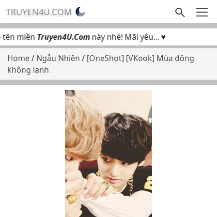
TRUYEN4U.COM
tên miền
Truyen4U.Com
này nhé! Mãi yêu... ♥
Home
/
Ngẫu Nhiên
/
[OneShot] [VKook] Mùa đông
không lạnh