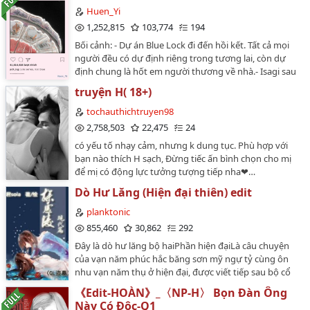
trong vòng tay rắn chắc của hắn, thân thể không một
Huen_Yi
mảnh vải. Cô tức giận, đều tại hắn bắt cô tiếp rượu! Cứ
1,252,815
103,774
194
tưởng cả hai xem nhau như tình một đêm, ai ngờ hắn
Bối cảnh: - Dự án Blue Lock đi đến hồi kết. Tất cả mọi
lại đề nghị cô làm bạn giường! Để coi... Bạn giường
người đều có dự định riêng trong tương lai, còn dự
cũng tốt, dẫu sao cô cũng cần người 'giải tỏa' Thế là
định chung là hốt em người thương về nhà.- Isagi sau
hợp đồng được kí kết, ai ngờ tên tổng tài này thật quá
khi rời khỏi Blue Lock đã trở thành thành viên của Real
đáng, vốn chỉ là hai bên tình nguyện, nay hắn lại đưa
truyện H( 18+)
Madrid. - Đời thường, ít liên quan tới bóng đá.- Isagi có
cô hai cuốn sổ đỏ, tuyên bố hùng hồn: "Chúng ta kết
mối quan hệ mập mờ với nhiều người. -------------Sae x
tochauthichtruyen98
hồn rồi!" "Khi nào chứ? Tôi sẽ kiện anh!" Tên khốn này
Isagi teamate AU! Đừng hỏi vì sao, chỉ trách tôi quá mê
2,758,503
22,475
24
chắc chắn dùng kế tàn nhẫn uy hiếp người ta mà! "Em
cái couple này.…
nghĩ ai dám nhận đơn kiện của em?"--------------------- Tác
có yếu tố nhạy cảm, nhưng k dung tục. Phù hợp với
giả: Tình Văn (Chỉ viết trên Wattpad) Thể loại: Ngọt,
bạn nào thích H sạch, Đừng tiếc ấn bình chọn cho mị
sủng, sắc, tổng tài, HE. Người nào không coi được H
để mị có động lực tưởng tượng tiếp nha❤…
thì làm ơn cút ra chỗ khác, ăn nói hàm hồ với tui là
Dò Hư Lăng (Hiện đại thiên) edit
không yên đâu đấy =))…
planktonic
855,460
30,862
292
Đây là dò hư lăng bộ haiPhần hiện đạiLà câu chuyện
của vạn năm phúc hắc băng sơn mỹ ngự tỷ cùng ôn
nhu vạn năm thụ ở hiện đại, được viết tiếp sau bộ cổ
đại. Vẫn là tình yêu dài ngàn năm, mạo hiểm với quỷ
《Edit-HOÀN》_〈NP-H〉 Bọn Đàn Ông
thần, cùng người đấu tâm pháp, khảo cổ, đạo mộ,
Này Có Độc-Q1