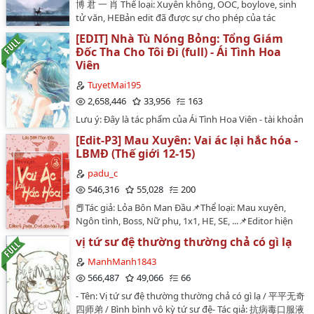
博 君 一 肖 Thể loại: Xuyên không, OOC, boylove, sinh
27/11/2019 ~ 14/6/2020 Bản Việt Edit: 07/12/2019 ~
tử văn, HEBản edit đã được sự cho phép của tác
15/6/2020 Lời Editor: - Miễn giữ tên editor và trang
giảKhông tiếp các bạn kì thị boylove, only Bác ghét
wordpress của mình trên mỗi chương, bạn muốn
[EDIT] Nhà Tù Nóng Bỏng: Tổng Giám
Chiến hoặc ngược lại 🚫🚫🚫Mọi chi tiết trong truyện
mang đi đâu cũng được. Edit vì thú vui, vì muốn đọc
Đốc Tha Cho Tôi Đi (full) - Ái Tình Hoa
đều là sản phẩm của trí tưởng tượng.Tình trạng: Đã
truyện này cho hài, nên cũng không quá quan tâm cái
Viên
hoànLink gốc:
gì khác.- Vẫn câu nói cũ, một chữ bẻ đôi tiếng Trung
https://www.wattpad.com/story/108497473-vương-
TuyetMai195
cũng không biết, bản edit chỉ đúng 80%, lần đầu edit tu
phi-thất-sủng-lộ-lộ-nàng-dám…
2,658,446
33,956
163
chân nên có thể không mượt mà. - Vài lời về truyện:
song hướng yêu thầm, vì hổ thẹn và thù nhà nên đành
Lưu ý: Đây là tác phẩm của Ái Tình Hoa Viên - tài khoản
đao kiếm tương hướng. Kiếp sau gặp lại, chăm sóc
wattpad này chỉ có chức năng duy nhất là đăng tải lại
[Edit-P3] Mau Xuyên: Vai ác lại hắc hóa -
nhưng chưa thể nói câu yêu do dằn vặt kiếp trước, sau
từ nguồn khác! Nhà tù nóng bỏng: Tổng giám đốc tha
LBMĐ (Thế giới 12-15)
dần dần tỏ rõ lòng mình. Nội tâm hai bên phức tạp thể
cho tôi đi kễ về một học sinh ưu tú, xuất sắc. vì trời đất
hiện tinh tế qua hành động, công thụ hỗ sủng. Bối
xui khiến tạo nên một cuộc gặp gỡ bất ngờ, thay đổi cả
padu_c
cảnh tu chân thiết lập thú vị, thế giới rộng lớn.…
cuộc đời của cô... Đễ kiếm tiền chữa bệnh cho cha mẹ,
546,316
55,028
200
cô không thể không ký một tờ hiệp ước, đáp ứng làm
📕Tác giả: Lỏa Bôn Man Đầu📌Thể loại: Mau xuyên,
tình nhân của Phàm Ngự.và 1 bản hơp đồng tình nhân
Ngôn tình, Boss, Nữ phụ, 1x1, HE, SE, ...📌Editor hiện
đầy đau khổ cũng từ đó.Đoạn tình một ---- Phàm Ngự:
tại: PaduC, Bánh Bao Không Nhân, Tranthayday, 🎈Hợp
"Ký nó, ngay lập tức có thể lấy tiền đi." Đoạn tình hai ---
vị tứ sư đệ thường thường chả có gì lạ
tác: RED, Bạch Lạc⚜️LỊCH: Đã nhanh nhất có thể (5-7
-: "A, đừng. Đau quá, đi ra ngoài, mau đi ra." Hắn nhẫn
chương/ tuần)‼️Đọc kỹ hướng dẫn sử dụng trước khi
ManhManh1843
tâm hung hăng tiến vào cơ thể cô, cả ngày lẫn đêm
dùng: Mình đăng từng chương tiếp tục thế giới 8 ở
566,487
49,066
66
đều muốn.Đoạn tình ba ---- Khi người yêu cũ của cô trở
đây. Mọi người có thể vào tìm mấy thế giới trước trong
về, hắn lại trừng phạt cô, nhục mạ cô. "Quả nhiên,
- Tên: Vị tứ sư đệ thường thường chả có gì lạ / 平平无奇
tường nhà mình. Để biết kỹ hơn, mời các bạn vào đọc
trong lòng cô có quỷ. Ở trên giường của Phàm Ngự tôi
四师弟 / Bình bình vô kỳ tứ sư đệ- Tác giả: 抗病毒口服液
mục đầu tiên trong đây.Giới thiệu:Nam Tầm gặp một