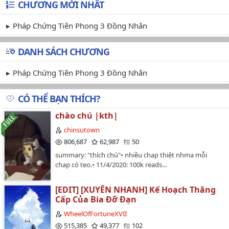
CHƯƠNG MỚI NHẤT
Pháp Chứng Tiên Phong 3 Đồng Nhân
DANH SÁCH CHƯƠNG
Pháp Chứng Tiên Phong 3 Đồng Nhân
CÓ THỂ BẠN THÍCH?
chào chú |kth|
chinsutown
806,687
62,987
50
summary: "thích chú"• nhiều chap thiệt nhma mỗi
chap có tẹo.• 11/4/2020: 100k reads…
[EDIT] [XUYÊN NHANH] Kế Hoạch Thăng
Cấp Của Bia Đỡ Đạn
WheelOfFortuneXVII
515,385
49,377
102