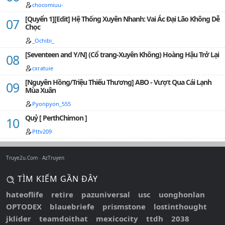
chocomiuu-
[Quyển 1][Edit] Hệ Thống Xuyên Nhanh: Vai Ác Đại Lão Không Dễ
Chọc
_Ochibi_
[Seventeen and Y/N] (Cổ trang-Xuyên Không) Hoàng Hậu Trở Lại
cxratuie
[Nguyên Hồng/Triệu Thiếu Thương] ABO - Vượt Qua Cái Lạnh
Mùa Xuân
Pyonpyon_555
Quỷ [ PerthChimon ]
Pttv209
Truye2u.Com
AzTruyen
TÌM KIẾM GẦN ĐÂY
hateoflife
retire
pazuniversal
usc
uonghonlan
OPTODEX
blauebriefe
prismstone
lostinthought
jklider
teamdoithat
mexicocity
ttdh
2038