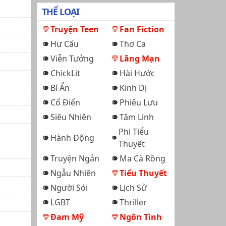
THỂ LOẠI
Truyện Teen
Fan Fiction
Hư Cấu
Thơ Ca
Viễn Tưởng
Lãng Mạn
ChickLit
Hài Hước
Bí Ẩn
Kinh Dị
Cổ Điển
Phiêu Lưu
Siêu Nhiên
Tâm Linh
Phi Tiểu
Hành Động
Thuyết
Truyện Ngắn
Ma Cà Rồng
Ngẫu Nhiên
Tiểu Thuyết
Người Sói
Lịch Sử
LGBT
Thriller
Đam Mỹ
Ngôn Tình