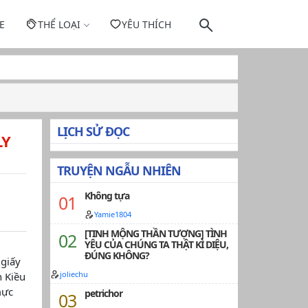
E
THỂ LOẠI
YÊU THÍCH
LỊCH SỬ ĐỌC
LY
TRUYỆN NGẪU NHIÊN
Không tựa
Yamie1804
[TINH MỘNG THẦN TƯỢNG] TÌNH
YÊU CỦA CHÚNG TA THẬT KÌ DIỆU,
ĐÚNG KHÔNG?
 giấy
joliechu
n Kiều
mực
petrichor