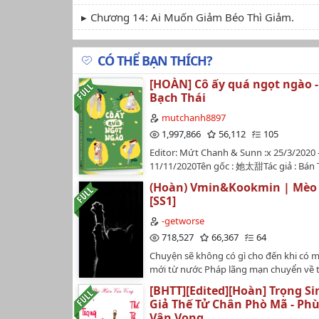
Chương 14: Ai Muốn Giảm Béo Thì Giảm.
Chương 15: Anh Coi Thường Công Sức Của Cô
CÓ THỂ BẠN THÍCH?
Chương 16: Hành Động Điên Rồ.
[HOÀN] Cô ấy quá ngọt ngào -
Chương 17: Thay Cô Bồi Thường
Bạch Thái
Chương 18: Chủ Động Xuất Chiêu
mutchanh8897
1,997,866
56,112
105
Chương 19: Đạt Được Thỏa Thuận
Editor: Mứt Chanh & Sunn :x 25/3/2020 
11/11/2020Tên gốc : 她太甜Tác giả : Bán 
Chương 20: Bị Cô Phớt Lờ.
Thái 半截白菜Thể loại : Hiện đại, Hào môn
(Hoàn) Vmin&Kookmin | Mèo
Chương 21: Gói Tất Cả Lại
Ngọt sủng, HELịch đăng : 2-3 chương m
[SS1]
ÁnKhông ai có thể nghĩ đến rằng Tạ Lâu
Chương 22: Một Người Đàn Ông Tốt Bụng.
Hà, yêu đến chết đi sống lại, yêu đến đ
-getworse
đoạn ruột. Yêu đến cực đoan, cố chấp, chỉ
718,527
66,367
64
Chương 23: Sắc Đẹp Hỏng Việc.
nhìn cô nhiều thêm một chút thì anh đ
Chuyện sẽ không có gì cho đến khi có 
người đó chết......Ngoại trừ anh, ai cũn
Chương 24: Khó Kiểm Soát.
mới từ nước Pháp lãng mạn chuyển về 
xứng với em.-- Tạ Lâu🍒 TRUYỆN ĐƯỢC 
hai hot boy của trường có vẻ khá thích 
ĐĂNG TẠI
[BHTT][Edited][Hoàn] Trọng Si
Chương 25: Sẽ Không Nghe Theo Anh Nữa.
ngờ hơn, họ làm con trai nhà người ta m
https://www.wattpad.com/mutchanh88
Giả Thế Tử Chân Phò Mã - Phù
au : bánh tét ngào đường.warning : h, s
https://mutchanh8897.wordpress.com
Chương 26. Ba Bữa Và Bốn Mùa.
Vân Vọng