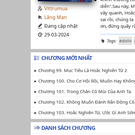
diễn".Sau này, k
Vittrumua
vây quanh, Hoắc
Lãng Mạn
sai rồi, chúng t
Đang cập nhật
ơn, đừng quấy rầ
29-03-2024
Tags:
#dothi
CHƯƠNG MỚI NHẤT
Chương 99. Mục Tiêu Là Hoắc Nghiên Từ 2
Chương 100. Cho Cơ Hội Rồi, Muốn Hay Không
Chương 101. Trong Chăn Có Mùi Của Anh Ta.
Chương 102. Không Muốn Đánh Rắn Động Cỏ
Chương 103. Hoắc Nghiên Từ, Ước Gì Anh Sớm
DANH SÁCH CHƯƠNG