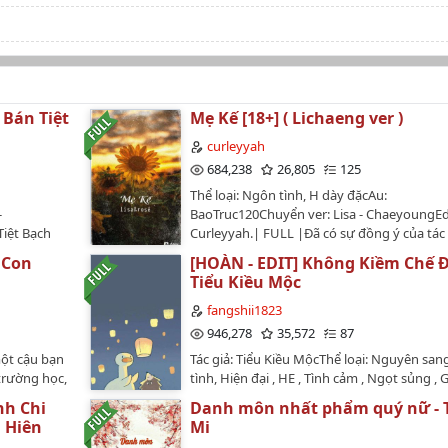
.
 Bán Tiệt
Mẹ Kế [18+] ( Lichaeng ver )
curleyyah
684,238
26,805
125
Thể loại: Ngôn tình, H dày đặcAu:
-
BaoTruc120Chuyển ver: Lisa - ChaeyoungEd
Tiệt Bạch
Curleyyah.| FULL |Đã có sự đồng ý của tác
 thế gia,
giả!!!nam hóa…
 Con
[HOÀN - EDIT] Không Kiềm Chế Đ
ỗi tuầnVăn
Tiểu Kiều Mộc
 sẽ yêu Tô
ứt từng
fangshii1823
 cần ai liếc
946,278
35,572
87
ã muốn
một cậu bạn
Tác giả: Tiểu Kiều MộcThể loại: Nguyên san
g không
trường học,
tình, Hiện đại , HE , Tình cảm , Ngọt sủng ,
EDIT VÀ
thú. Và bất
vỡ lại lành , Nhẹ nhàng , Thị giác nữ chủSố
nh Chi
Danh môn nhất phẩm quý nữ - T
ang thai.-
57Nguồn: www.xxqishu.comRaw: Hoàn thàn
97 và
 Hiên
Mi
inh tử văn,
Hoàn thànhNgày đào hố: 10/08/2021Ngày l
/ 🍒TRUYỆN