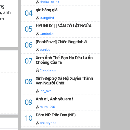
shokakko-nk
ông
girl băng giá
ã, anh
trangdtvt
ảm
HYUNLIX || VÁN CỜ LẬT NGỬA
sambokki
[PoohPavel] Chiếc lồng tình ái
punlee
Xem Ảnh Thể: Bọn Họ Đều Là Áo
Choàng Của Ta
Chrodinus
Xinh Đẹp Sợ Xã Hội Xuyên Thành
Vạn Người Ghét
ian_ovo
Anh ơi , Anh yêu em !
mumu296
Dâm Nữ Trần Dao (NP)
philacyhoa