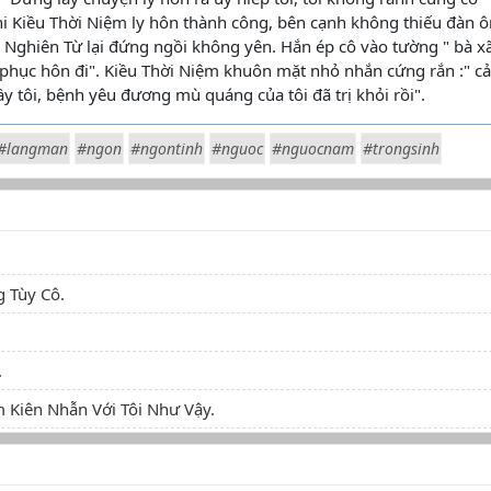
hi Kiều Thời Niệm ly hôn thành công, bên cạnh không thiếu đàn 
 Nghiên Từ lại đứng ngồi không yên. Hắn ép cô vào tường " bà x
a phục hôn đi". Kiều Thời Niệm khuôn mặt nhỏ nhắn cứng rắn :" c
y tôi, bệnh yêu đương mù quáng của tôi đã trị khỏi rồi".
#langman
#ngon
#ngontinh
#nguoc
#nguocnam
#trongsinh
 Tùy Cô.
.
 Kiên Nhẫn Với Tôi Như Vậy.