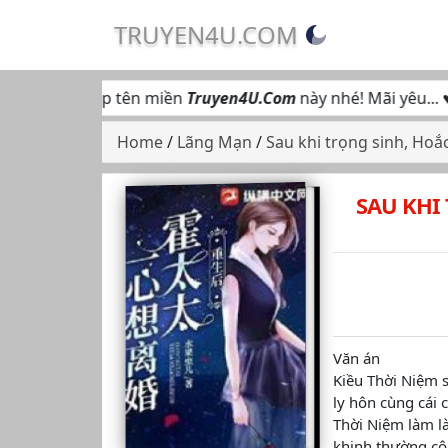
TRUYEN4U.COM
 hộ truy cập tên miền
Truyen4U.Com
này nhé! Mãi yêu... ♥
Home
/
Lãng Mạn
/
Sau khi trọng sinh, Hoắ
SAU KHI
Văn án
Kiều Thời Niệm s
ly hôn cùng cái c
Thời Niệm làm l
khinh thường cô 