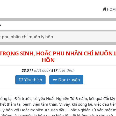
HOM
c phu nhân chỉ muốn ly hôn
 TRỌNG SINH, HOẮC PHU NHÂN CHỈ MUỐN 
HÔN
23,511
lượt đọc
/
817
lượt thích
Yêu thích
Đọc truyện
ống lại. Đời trước, cô yêu Hoắc Nghiên Từ 8 năm, kết quả đổi lấy
hết thảm tại bệnh viện tâm thần. Vì vậy, khi sống lại, việc đầu tiê
à ly hôn với Hoắc Nghiên Từ. Ban đầu, Hoắc Nghiên Từ vẫn một 
"Đừng lấy chuyện ly hôn ra uy hiếp tôi, tôi không rảnh cùng cô