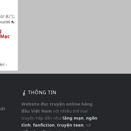
, ngoài
óng
Ý
quý nữ/ 名门之一品贵女
 và đăng
dmot99 🐬🐬🐬Thể
Độ dài:Quyển 1: 68
hộ
g
ươngQuyển 4: 81
t và đầy
 Mạc
t:
i-nhat-pham-quy-nu-
guinu/list.htmlHoàn
n! -
òng của
là Tử
 BHTT,
và vân
THÔNG TIN
nh 3c
 edit:
truyện
Website đọc truyện online hàng
hất
 sau.Bản
đầu Việt Nam
với nhiều thể loại
ặt 1
truyện hấp dẫn như
lãng mạn
,
ngôn
tình
,
fanfiction
,
truyện teen
, và