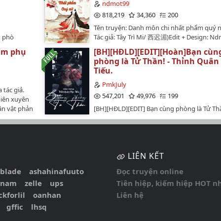
TE: FIC
14/02/2022*Nữ chính trong sáng, hiền lành
ndmot99
 MẠI VÀ
ƠN. ❤…
lạnh trong nóng vs nam chính đẹp trai ph
818,219
34,360
200
CÁM ƠN
túngGiới thiệu một câu: Bạn trai cũ quay xe
MỌI NGƯỜI
Tên truyện: Danh môn chi nhất phẩm 
tưởng: Tình yêu là vô giá*Truyện được edit
n phò
Tác giả: Tây Trì Mi/ 西迟湄)Edit + Design: N
tải duy nhất tại Wattpad.com của nhà
 tử giả phò
loại: xuyên không, gia đấuTình trạng: Hoàn
@fangshii1823 ạ. Vui lòng theo dõi và ủng 
am phụ
[BH][HĐLD][EDIT][Hoàn]Bạn cùn
 trạng bản
chươngQuyển 2: 69 chươngQuyển 3: 83 ch
truyện tại đây để có được bản edit sớm nhấ
phòng là Tử Thần! - Thỉnh Quân
 (hoàn)Tình
chươngQuyển 5: 8 chương ...Nguồn conver
đủ nhất. Xin cám ơn.*…
Tiếu.
ì ít hơn
https://wikidich.com/truyen/danh-mon-ch
hẫn nam
W7EFWVS4CF1oxSrfNguồn tiếng Trung:
ần 2
PmkJuly
 tác giả.
ộc chung,
http://www.quanben.io/n/mingmenzhiyipin
547,201
49,976
199
iên xuyên
Thi Kiều) x
ngày 30/07/2020…
ân vật phản
[BH][HĐLD][EDIT] Bạn cùng phòng là Tử Thầ
hạch Vân
y là thiên
Thỉnh Quân Mạc Tiếu.Tên gốc: Bạn cùng ph
i Văn và
a một lòng
ta là Tử Thành! Đổi thành: Bạn cùng phòng 
ui lòng
ú nhỏ,
Thần!Tác giả: Thỉnh Quân Mạc Tiếu.Thể loại:
ự đồng ý
n kim thật
Hiện đại, linh dị ma quái, bắt ma, hài hước 
LIÊN KẾT
hà còn bị chú
vân mây mây...Tình trạng bản raw: 245c chí
Nhan Nghiên
phiên ngoại tổng 248c (Đã hoàn.!)Tình trạng
eblade
ashahinafuuto
Đọc truyện online
chú nhỏ,
Tùy hứng.Edit: Mị.Không có thói quen đọc 
onam
zelle
ups
Tiên hiệp, kiếm hiệp HOT n
 quyết
trước edit sau, nếu sai sót sẽ được bổ sung
hính, giữ
QT chính thức được lấy từ bạn @Jinbalyol Đ
ckforlil
oanhan
Liên hệ
ỏ, "Kỳ thật
tảng đá lên chân.Đã hoàn.…
gffic
lhsq
ự"Chú nhỏ
ường cười