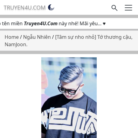
TRUYEN4U.COM
 tên miền
Truyen4U.Com
này nhé! Mãi yêu... ♥
Home
/
Ngẫu Nhiên
/
[Tâm sự nho nhỏ] Tớ thương cậu,
NamJoon.