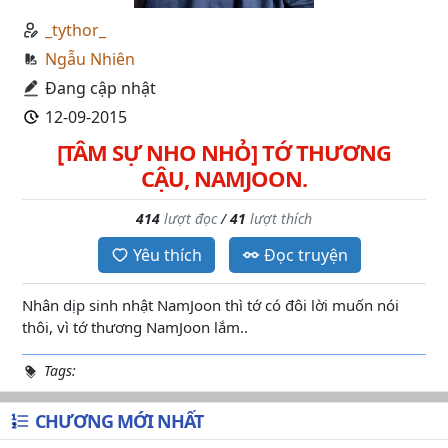
_tythor_
Ngẫu Nhiên
Đang cập nhật
12-09-2015
[TÂM SỰ NHO NHỎ] TỚ THƯƠNG
CẬU, NAMJOON.
414
lượt đọc
/
41
lượt thích
Yêu thích
Đọc truyện
Nhân dịp sinh nhật NamJoon thì tớ có đôi lời muốn nói
thôi, vì tớ thương NamJoon lắm..
Tags:
CHƯƠNG MỚI NHẤT