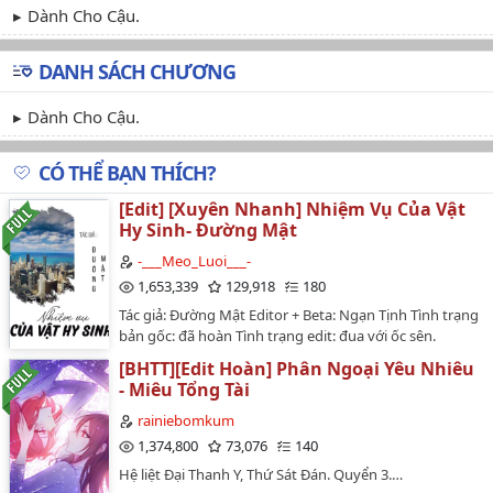
Dành Cho Cậu.
DANH SÁCH CHƯƠNG
Dành Cho Cậu.
CÓ THỂ BẠN THÍCH?
[Edit] [Xuyên Nhanh] Nhiệm Vụ Của Vật
Hy Sinh- Đường Mật
-___Meo_Luoi___-
1,653,339
129,918
180
Tác giả: Đường Mật Editor + Beta: Ngạn Tịnh Tình trạng
bản gốc: đã hoàn Tình trạng edit: đua với ốc sên.
Converter: Củ LạcBìa: Phòng tranh Tử Lan Văn án: Bạch
[BHTT][Edit Hoàn] Phân Ngoại Yêu Nhiêu
Vi bị lựa chọn xuyên qua rất nhiều thế giới. Cô nghĩ
- Miêu Tổng Tài
bản thân đến đây chắc hẳn là để ngược tra nam tra nữ.
Ai ngờ lại còn có nhiệm vụ bí mật... --- Có một bạn trai
rainiebomkum
là kẻ si tình cũng biến thành vật hy sinh. Bị tráo đổi
1,374,800
73,076
140
cũng thành vật hy sinh. Một lòng tôn sùng Lương-
Hệ liệt Đại Thanh Y, Thứ Sát Đán. Quyển 3.…
Chúc cũng thành vật hy sinh. Gặp một nam chính