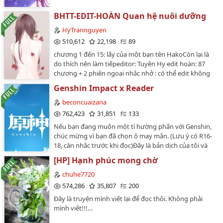
trường sinh bất tử cũng trở thành vật hy sinh...…
BHTT-EDIT-HOÀN Quan hệ nuôi dưỡng
HyTrannguyen
510,612
22,198
89
chương 1 đến 15: lấy của một bạn tên HakoCòn lại là
do thích nên làm tiếpeditor: Tuyên Hy edit hoàn: 87
chương + 2 phiên ngoại nhắc nhở : có thể edit không
tốt lắm do mới lần đầu.Văn án:Giang Hoài Sương bị mẹ
Genshin Impact x Reader
lừa, cứ nghĩ nhân nuôi một cô bé 5 tuổi không ngờ lại
là 15 tuổi.Hứa Đan Lạc cứ nghĩ sẽ có một gia đình với
beconcuaizana
Giang Hoài Sương, ai ngờ bị hắt hủi.Hãy cùng xem tiểu
762,423
31,851
133
la lị làm sao để thu phục ngự tỷ.…
Nếu bạn đang muốn một tí hường phấn với Genshin,
chúc mừng vì bạn đã chọn ô may mắn. (Lưu ý có R16-
18, căn nhắc trước khi đọc)Đây là bản dịch của tôi và
tất cả đều chưa có sự cho phép của tác giả gốc nên
[HP] Hạnh phúc mong chờ
mong đừng ai mang đi đâu nha. Fic chỉ được đăng trên
wattpad.…
chuhe7720
574,286
35,807
200
Đây là truyện mình viết lại để đọc thôi. Không phải
mình viết!!!…