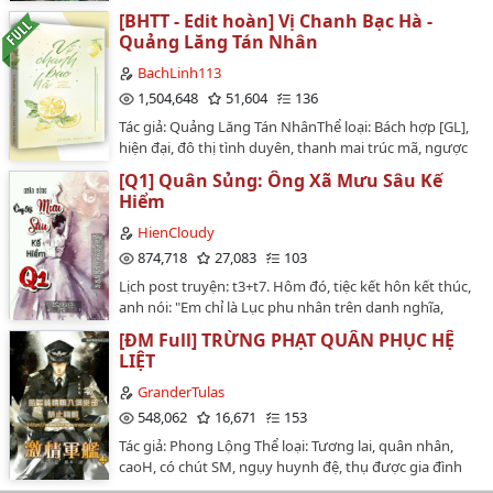
[BHTT - Edit hoàn] Vị Chanh Bạc Hà -
Quảng Lăng Tán Nhân
BachLinh113
1,504,648
51,604
136
Tác giả: Quảng Lăng Tán NhânThể loại: Bách hợp [GL],
hiện đại, đô thị tình duyên, thanh mai trúc mã, ngược
luyến tàn tâm, cẩu huyết, HE 2 kếtTình trạng bản raw:
[Q1] Quân Sủng: Ông Xã Mưu Sâu Kế
136 chương hoàn.Editor: Bách LinhThiết kế bìa:
Hiểm
AinsleyTiểu thuyết giới thiệu vắn tắt: Thanh mai trúc
mã thầm mến đã lâu, em gái xinh đẹp lạnh lùng.(*Em
HienCloudy
gái ở đây là con của mẹ kế, ko cùng huyết
874,718
27,083
103
thống)Hương chanh nhàn nhạt, hương bạc hà trong
Lịch post truyện: t3+t7. Hôm đó, tiệc kết hôn kết thúc,
trẻo mát lành, bạn thích vị nào hơn?…
anh nói: "Em chỉ là Lục phu nhân trên danh nghĩa,
đừng có bất cứ si tâm vọng tưởng gì! Ông nội được
[ĐM Full] TRỪNG PHẠT QUÂN PHỤC HỆ
trăm tuổi, chúng ta liền ly hôn." Cô ngước mắt cười,
LIỆT
"1000 vạn!" Anh ném cho cô một chiếc thẻ ngân hàng
chuẩn bị xoay người. "Lục Thiếu, là một năm 1000 vạn,
GranderTulas
không đủ một năm, vẫn tính là 1 năm tiền phí. Ngoài
548,062
16,671
153
ra, tìm một luật sư, trước tiên kí giấy thoả thuận ly
Tác giả: Phong Lộng Thể loại: Tương lai, quân nhân,
hôn!" Lục Dĩ Thừa đột nhiên phát hiện, người phụ nữ
caoH, có chút SM, ngụy huynh đệ, thụ được gia đình
này còn muốn ly hôn hơn cả anh! ____ "Lục phu nhân,
công nhận làm con nuôi, nhất thụ lưỡng công, cực kỳ