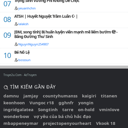
Trọng Sinh Vương Phi Không Dễ Chọc
lúc Lăng Vệ bị đặt dưới thân em trai thứ hai, bởi vì các
cú nhấp không chút kiêng kỵ mà khóc kêu rên rỉ, em
yeuanhchin
ba Lăng Hàm thông qua thử thách sinh giành được
ATSH | Huyết Nguyệt Trầm Luân ☪ |
th…
lalaksh
[ĐM, song tính] Bị huấn luyện viên mạnh mẽ liếm bướm 🫣 -
Băng Đường Thư Sinh
NguynNguyn254907
Bé Nô Lệ
bosssun
Truye2u.Com
AzTruyen
TÌM KIẾM GẦN ĐÂY
damnu
jamjay
countyhumanss
kaigiri
titanen
keonhoon
Vungoc r18
gghnfr
yongin
ingridgalatea
Songtinh
tarre
on-hold
vminlove
wonderbow
vợ yêu của bá chủ hắc đạo
mbappeneymar
projectopenyourheart
Vkook 18