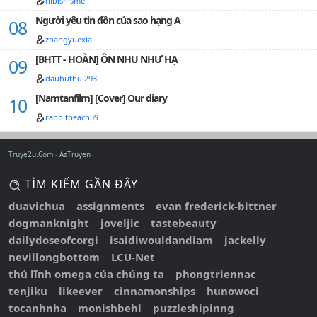
hibishisme
Người yêu tin đồn của sao hạng A
zhangyuexia
[BHTT - HOÀN] ÔN NHU NHƯ HẠ
dauhuthui293
[Namtanfilm] [Cover] Our diary
rabbitpeach39
Truye2u.Com
AzTruyen
TÌM KIẾM GẦN ĐÂY
duavichua
assignments
evan frederick-bittner
dogmanknight
joveljic
tastebeauty
dailydoseofcorgi
isaidiwouldandiam
jackelly
nevillongbottom
LCU-Net
thủ lĩnh omega của chúng ta
phongtriennac
tenjiku
likeever
cinnamonships
hunowoci
tocanhnha
monishbehl
puzzleshipinng