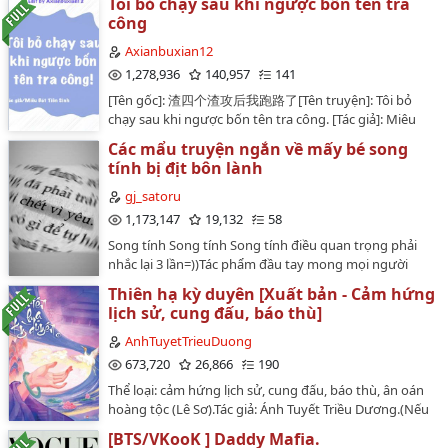
Tôi bỏ chạy sau khi ngược bốn tên tra
công
Axianbuxian12
1,278,936
140,957
141
[Tên gốc]: 渣四个渣攻后我跑路了[Tên truyện]: Tôi bỏ
chạy sau khi ngược bốn tên tra công. [Tác giả]: Miêu
Bát Tiên Sinh/猫八先生[Thể loại]: Boylove, chủ thụ,
Các mẩu truyện ngắn về mấy bé song
xuyên sách, hiện đại, dị năng, nghịch tập, nhẹ nhàng,
tính bị địt bôn lành
sảng văn, HE, 1v1, thanh thuỷ văn. [Tình trạng bản
gốc]: 136 chương (133 chương chính văn - 3 chương
gj_satoru
ngoại truyện)[Nguồn raw]: Tấn Giang [Tình trạng]: đã
1,173,147
19,132
58
hoàn thành - đang betaChuyển ngữ bởi
Song tính Song tính Song tính điều quan trọng phải
Axianbuxian1212/03/2021 - 28/08/2021Đây là bộ truyện
nhắc lại 3 lần=))Tác phẩm đầu tay mong mọi người
đầu tiên mình edit, sẽ có nhiều thiếu xót, mong mọi
chiếu cốTruyện seg nên hãy bỏ não ra rồi đọc nhaa=))…
người đóng góp với mình nhé! Chúc mọi người đọc
Thiên hạ kỳ duyên [Xuất bản - Cảm hứng
truyện vui vẻ! [BẢN EDIT CHƯA CÓ SỰ CHO PHÉP CỦA
lịch sử, cung đấu, báo thù]
TÁC GIẢ. VUI LÒNG KHÔNG MANG ĐI NƠI KHÁC! CẢM
AnhTuyetTrieuDuong
ƠN!] Truyện chỉ được đăng tải trên wattpad
673,720
26,866
190
@Axianbuxian12 và wordpress @Axianbuxian…
Thể loại: cảm hứng lịch sử, cung đấu, báo thù, ân oán
hoàng tộc (Lê Sơ).Tác giả: Ánh Tuyết Triều Dương.(Nếu
bạn post truyện lên bất kì một trang hay địa chỉ nào
[BTS/VKooK ] Daddy Mafia.
khác, xin vui lòng ghi rõ tác giả và nguồn