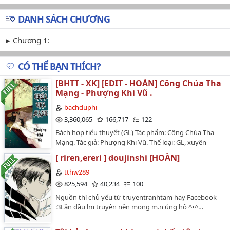
DANH SÁCH CHƯƠNG
Chương 1:
CÓ THỂ BẠN THÍCH?
[BHTT - XK] [EDIT - HOÀN] Công Chúa Tha
Mạng - Phượng Khi Vũ .
bachduphi
3,360,065
166,717
122
Bách hợp tiểu thuyết (GL) Tác phẩm: Công Chúa Tha
Mạng. Tác giả: Phượng Khi Vũ. Thể loại: GL, xuyên
không, cổ trang, cung đình tranh đấu, tình hữu độc
[ riren,ereri ] doujinshi [HOÀN]
chung, HE. Couple: Nguyên Thương x Cố Nguyệt Mẫn ,
Cố Thường Y x Túc Sa Duyệt Dung. Nguồn QT :
tthw289
Bachhoptt. Editor : Bạch Du Phi. Độ dài : 119 chương (
825,594
40,234
100
112 chương + 7 ngoại truyện ).…
Nguồn thì chủ yếu từ truyentranhtam hay Facebook
:3Lần đầu lm truyện nên mong m.n ủng hộ ^•^…