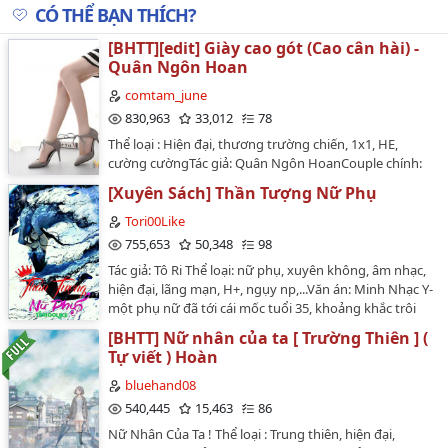
CÓ THỂ BẠN THÍCH?
Chương 16
[BHTT][edit] Giày cao gót (Cao cân hài) -
Chương 17
Quân Ngôn Hoan
Chương 18
comtam_june
830,963
33,012
78
Chương 19
Thể loại : Hiện đại, thương trường chiến, 1x1, HE,
cường cườngTác giả: Quân Ngôn HoanCouple chính:
Chương 20
Thẩm Mi, Lý Ngạo QuânQT:
[Xuyên Sách] Thần Tượng Nữ Phụ
Chương 21
https://wtulip01.wordpress.comEditor: cơm tấmVăn
chương tích phân: 17.471.472Tác phẩm được đăng tại:
Tori00Like
Chương 22
http://www.bachgiatrang.com/…
755,653
50,348
98
Chương 23
Tác giả: Tô Ri Thể loại: nữ phụ, xuyên không, âm nhạc,
hiện đại, lãng mạn, H+, ngụy np,...Văn án: Minh Nhạc Y-
Chương 24
một phụ nữ đã tới cái mốc tuổi 35, khoảng khắc trôi
qua tuổi trẻ nhiệt huyết, chỉ còn lại nuối tiếc và ân hận.
[BHTT] Nữ nhân của ta [ Trường Thiên ] (
Chương 25
Ước mơ trở thành thần tượng chỉ còn là một giấc
Tự viết ) Hoàn
mộng mơ hồ, không thể nào thực hiện được. Cô
Chương 26
buông xuôi tất cả hoài bão mà sống một cuộc đời bình
bluehand08
dị tầm thường, hằng ngày làm việc trên công ty, chiều
Chương 27
540,445
15,463
86
về lại đọc tiểu thuyết trên mạng hay xem phim để giải
Nữ Nhân Của Ta ! Thể loại : Trung thiên, hiện đại,
trí.Minh Nhạc Y vô tình đọc một cuốn tiểu thuyết np
Chương 28