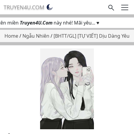
TRUYEN4U.COM
ên miền
Truyen4U.Com
này nhé! Mãi yêu... ♥
Home
/
Ngẫu Nhiên
/
[BHTT/GL] [TỰ VIẾT] Dịu Dàng Yêu