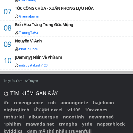
TÓC CÔNG CHÚA - XUÂN PHONG LỰU HỎA
GiannaJuana
Biển Hoa Trăng Trong Giấc Mộng
TruongTuHa
Nguyện Vì Anh
PhatTaiChau
[Dammy] Nhìn Về Phía Em
mitsuyatakashi123
Truye2u.Com
AzTruyen
TÌM KIẾM GẦN ĐÂY
ifc
revengeance
toh
aonungnete
hajeboon
nightglitch
เปิดสูตร excel
v110f
10razones
rathuriel
albuquerque
ngontinh
newmane6
1phihm
mawada net
trangha
ytde
napstablock
kviddics
đam mỹ thú nhân truyenfull