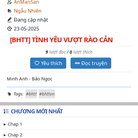
AnManSan
Ngẫu Nhiên
Đang cập nhật
23-05-2025
[BHTT] TÌNH YÊU VƯỢT RÀO CẢN
9
lượt đọc
/
0
lượt thích
Yêu thích
Đọc truyện
Minh Anh - Bảo Ngọc
Tags:
#bhtt
#bhttvn
CHƯƠNG MỚI NHẤT
Chap 1
Chap 2