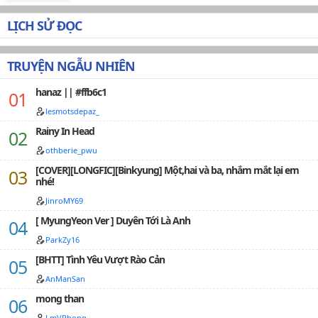
người thông cảm. :'( Tại mình không hay lên máy tính
cho lắm, với thấy nhìn fanpage trên facebook cũng
LỊCH SỬ ĐỌC
ngừng hoạt động nên không còn nguồn truyện để
xem. Có nhiều truyện là series dài nhưng mình lười
dịch theo từng phần vì do dùng điện thoại không
TRUYỆN NGẪU NHIÊN
được tiện, mọi người thông cảm.…
hanaz || #ffb6c1
lesmotsdepaz_
Rainy In Head
othberie_pwu
[COVER][LONGFIC][Binkyung] Một,hai và ba, nhắm mắt lại em
nhé!
JinroMY69
[ MyungYeon Ver ] Duyên Tới Là Anh
ParkZy16
[BHTT] Tình Yêu Vượt Rào Cản
AnManSan
mong than
LmVPhong