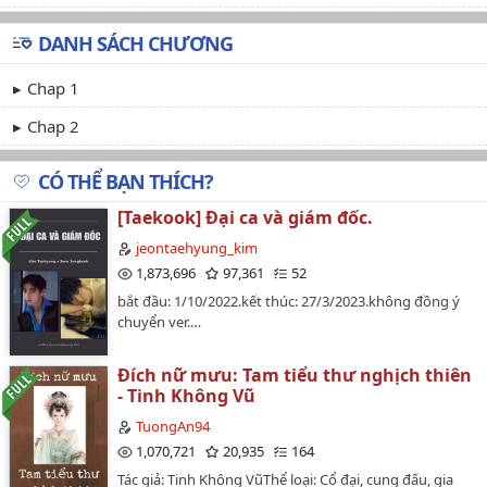
DANH SÁCH CHƯƠNG
Chap 1
Chap 2
CÓ THỂ BẠN THÍCH?
[Taekook] Đại ca và giám đốc.
jeontaehyung_kim
1,873,696
97,361
52
bắt đầu: 1/10/2022.kết thúc: 27/3/2023.không đồng ý
chuyển ver.…
Đích nữ mưu: Tam tiểu thư nghịch thiên
- Tinh Không Vũ
TuongAn94
1,070,721
20,935
164
Tác giả: Tinh Không VũThể loại: Cổ đại, cung đấu, gia