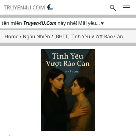
TRUYEN4U.COM
tên miền
Truyen4U.Com
này nhé! Mãi yêu... ♥
Home
/
Ngẫu Nhiên
/
[BHTT] Tình Yêu Vượt Rào Cản