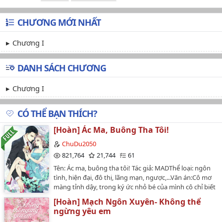
CHƯƠNG MỚI NHẤT
Chương I
DANH SÁCH CHƯƠNG
Chương I
CÓ THỂ BẠN THÍCH?
[Hoàn] Ác Ma, Buông Tha Tôi!
ChuDu2050
821,764
21,744
61
Tên: Ác ma, buông tha tôi! Tác giả: MADThể loại: ngôn
tình, hiện đại, đô thị, lãng mạn, ngược,...Văn án:Cô mơ
màng tỉnh dậy, trong ký ức nhỏ bé của mình cô chỉ biết
mình vừa bị ai đó đánh ngất trong trường.Cô đang ở
[Hoàn] Mạch Ngôn Xuyên- Không thể
nơi nào?Một nơi xa hoa như này, cổ kính như này, dù
ngừng yêu em
không bật đèn nhưng cô vẫn có thể thấy. Vài tia sáng