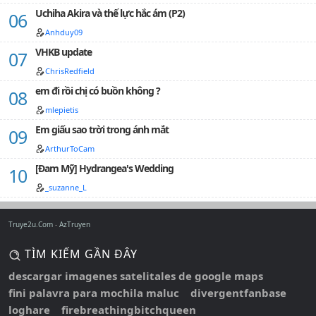
diện sẵn sàng làm lộ rõ bản chất xấu xa của mình cho
Uchiha Akira và thế lực hắc ám (P2)
mọi người thấy. ..........Vài bạn khi đọc truyện này sẽ
Anhduy09
nghĩ nó thật tiêu cực. Vậy thì xin lỗi, đó chỉ là suy nghĩ
VHKB update
của tôi. Nếu không thích thì nhấn nút biến chứ đừng
cmt chỉ trích.P/S: Tôi không xóa cmt đâu. (Do lười ấy
ChrisRedfield
mà.)❌❌❌NGHIÊM 🚫 🚫 …
em đi rồi chị có buồn không ?
mlepietis
Em giấu sao trời trong ánh mắt
ArthurToCam
[Đam Mỹ] Hydrangea's Wedding
_suzanne_L
Truye2u.Com
AzTruyen
TÌM KIẾM GẦN ĐÂY
descargar imagenes satelitales de google maps
fini palavra para mochila maluc
divergentfanbase
loghare
firebreathingbitchqueen