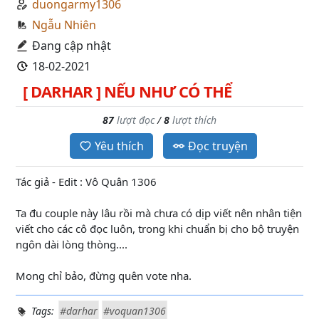
duongarmy1306
Ngẫu Nhiên
Đang cập nhật
18-02-2021
[ DARHAR ] NẾU NHƯ CÓ THỂ
87
lượt đọc
/
8
lượt thích
Yêu thích
Đọc truyện
Tác giả - Edit : Vô Quân 1306
Ta đu couple này lâu rồi mà chưa có dịp viết nên nhân tiện
viết cho các cô đọc luôn, trong khi chuẩn bị cho bộ truyện
ngôn dài lòng thòng....
Mong chỉ bảo, đừng quên vote nha.
Tags:
#darhar
#voquan1306