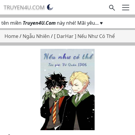
TRUYEN4U.COM
tên miền
Truyen4U.Com
này nhé! Mãi yêu... ♥
Home
/
Ngẫu Nhiên
/
[ DarHar ] Nếu Như Có Thể