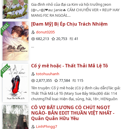
Gia đình nhỏ của đại ca Kim và hội trưởng Jeon
(◍•ᴗ•◍)❤au: Janie🔥 CẤM CHUYỂN VER + REUP HAY
MANG FIC RA NGOÀI.…
[Đam Mỹ] Bị Ép Chịu Trách Nhiệm
donut0205
682,213
20,753
41
…
Cố ý mê hoặc - Thất Thải Mã Lệ Tô
totohuuhanh
2,877,355
77,584
115
Tên truyện: Cố ý mê hoặc (Có ý định câu dẫn)Tác giả:
Thất Thải Mã Lệ Tô (Mary Sue Bảy Màu)Độ dài: 114
chươngThể loại: Hiện đại, sủng, hài, 18+, HENguồn
convert: Vespertine, Annh Thư 139Editor: Tô Tô Hữu
CÔ VỢ BẤT LƯƠNG CÓ CHÚT NGỌT
Hành***Văn án: Lần đầu gặp Tô Tâm Đường, Đồng
NGÀO- BẢN EDIT THUẦN VIỆT NHẤT -
Kinh Niên dùng sáu chữ đánh giá cô:"Ồn ào - tham tiền
Quẫn Quẫn Hữu Yêu
- mị tục*."*Mị tục: xinh đẹp nhưng dung tục.Gương
mặt nhà giàu mới nổi đầy mưu mô thủ đoạn này sao
LinhPhngg7