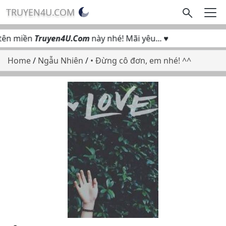
TRUYEN4U.COM
ên miền
Truyen4U.Com
này nhé! Mãi yêu... ♥
Home
/
Ngẫu Nhiên
/
• Đừng cô đơn, em nhé! ^^