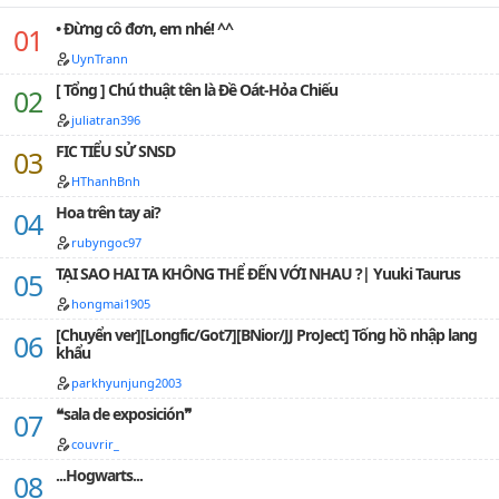
• Đừng cô đơn, em nhé! ^^
UynTrann
[ Tổng ] Chú thuật tên là Đề Oát-Hỏa Chiếu
juliatran396
FIC TIỂU SỬ SNSD
HThanhBnh
Hoa trên tay ai?
rubyngoc97
TẠI SAO HAI TA KHÔNG THỂ ĐẾN VỚI NHAU ?| Yuuki Taurus
hongmai1905
[Chuyển ver][Longfic/Got7][BNior/JJ ProJect] Tống hồ nhập lang
khẩu
parkhyunjung2003
❝sala de exposición❞
couvrir_
...Hogwarts...