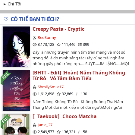
Chị Tôi
CÓ THỂ BẠN THÍCH?
Creepy Pasta - Cryptic
RedSunny
3,173,128
111,446
399
Đây là những truyện mình tìm trên mạng và một số
trong đó là do mình sáng tác.Hãy cùng trải nghiệm
những giây phút rùng rợn......SUỴT......IM LẶNG......MỌI
CHUYỆN ĐANG BẮT ĐẦU......…
[BHTT - Edit] [Hoàn] Năm Tháng Không
Từ Bỏ - Vô Tâm Đàm Tiếu
ShmilySmile17
1,612,698
92,869
130
Năm Tháng Không Từ Bỏ - Không Buông Tha Năm
Tháng Một đời một kiếp một đôi ngườiMột người
sánh một ngọcMột đời chỉ một viên.Chu Chẩm Nguyệt
〚Taekook〛Choco Matcha
- Mục Tuyết Y 🌙❄️…
Janie_27
2,549,577
136,321
58