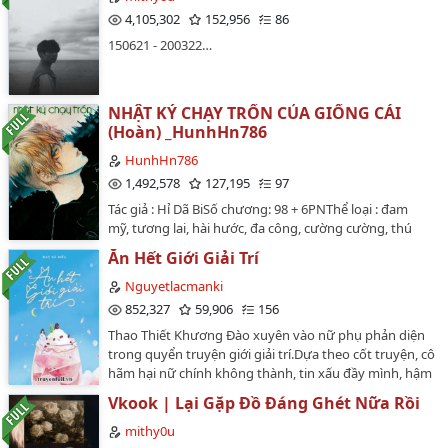
4,105,302
152,956
86
150621 - 200322…
NHẬT KÝ CHẠY TRỐN CỦA GIỐNG CÁI
(Hoàn) _HunhHn786
HunhHn786
1,492,578
127,195
97
Tác giả : Hỉ Dã BiSố chương: 98 + 6PNThể loại : đam
mỹ, tương lai, hài hước, đa công, cường cường, thú
nhân, viễn tưởng, sinh con, HE.Đây chuyện về một
Ăn Hết Giới Giải Trí
giống đực bị trở thành giống cái, lại không ngoan
ngoãn sinh con. Hắn cố hết sức bỏ trốn, náo loạn,
Nguyetlacmanki
cuối cùng khụ khụ....."Báo cáo sếp, phía trước có một
852,327
59,906
156
giống cái đang đánh cướp.""Báo cáo Thiếu Tướng, vị
Thao Thiết Khương Đào xuyên vào nữ phụ phản diện
giống cái mà ngài theo đuổi đang...... trần trụi nửa
trong quyển truyện giới giải trí.Dựa theo cốt truyện, cô
người trên ép buộc.... một vị giống đực cùng hắn
hãm hại nữ chính không thành, tin xấu đầy mình, hậm
quyết đấu.""Báo cáo Đại Hoàng tử, vị giống cái ngài
…
hực mà chết.Nhưng Khương Đào không quan tâm, bởi
mang về đang trêu ghẹo công chúa điện hạ.""Báo
Vkook | Lại Gặp Đồ Đáng Ghét Nữa Rồi
vì cô đã không ăn gì mười ngàn năm nay rồi.Cô rất đói
cáo thủ lĩnh, có một người bỏ ra một vạn tiền cho lần
bụng.Trong phần đoán đồ của chương trình, các nghệ
mithy0u
đầu tiên mặt sau của ngài. Đó... Đó.... Đó là một giống