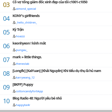
thápNhân vật
Cô vợ tổng giám đốc xinh đẹp của tôi c1001-c1050
nha!…
chính: Kim
aimond_special
TaeHyung x
Jeon
KONY's girlfriends
JungKookPhối
_hello_children_
hợp diễn: Bọ
cạp, rắn, dơi
Kỳ Trận
và những thứ
hoazzz
ma quỷ linh
keonhyeon ! kính mắt
tinh ~(Ngoài
chú chó
pungau_
Tannie, Kkanji
mark » little things.
là một em
mèo màu
theneolab
trắng được V
[Longfic] [KaiYuan] [Khải Nguyên] Khi tiểu dụ thụ là hủ nam
nuôi)Clip
Trailer:
karrywang_12
[BKPP] Puppy
cottoncandyforbkpp
Blog Radio 48: Người yêu bé nhỏ
happybe4r