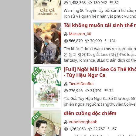
1,458,363
130,942
82
Warning🚫: Truyện lấy bối cảnh hư cấu, c
lịch sử và quan hệ nhân vật phục vụ cho
không áp dụng vào đời thực. Cân nhắc t
Tôi không muốn tái sinh thế 
đọc nhaaa🩷🩷…
Macaron_00
566,879
70,999
131
Tên khác: I don't want this reincarnat
은 원치 않아)Tác giả: Iane (차선)Thể loại: 
fantasy, romance, Bl.Edit: Bản dịch có t
được trau chuốt vẫn còn nhiều sai sót 
[Full] Ngồi Mãi Sao Có Thể K
yếu là tự dịch tự đọc tự bản thân simp.
- Túy Hậu Ngư Ca
tui còn dịch láo tró nữa.Nội dung: Tôi x
một vai phụ giả tưởng hiện đại.Là con 
TieuHiDenRoi
thành của nhân vật phản diện mang cái
776,946
31,701
74
thiên thần- Cheon Sa-yeon và là một nh
Tác Giả: Túy Hậu Ngư Ca.Số Chương: 66
bất hạnh đã chết thay cho hắn- Han Yi-
phiên ngoại.Nguồn: tangthuvien.Conver
thoát khỏi Cheon Sa-yeon và sống sót, tô
Lạc.Trạng Thái: Đã Hoàn Thành.Editor: T
dụng nhân vật chính của nguyên tác- Ha
điên cuồng độc chiếm
Thái: Đã Hoàn Thành.Beta: Đang Tiến 
heon.Tuy nhiên, Ha Tae-heon người được
Loại: Đô thị tình duyên, Hài hước, Lãng
vuhohonghanh
như cái phao cứu cánh lại vô cùng thờ ơ 
Ngào, Cảm Động, 1vs1, HE. Ngày Đăng: 
1,262,063
22,767
67
thay vào đó Cheon Sa-yeon lại tỏ ra hứn
(Truyện lần đầu tiên Hi edit bằng GG và
tôi.Ngoài ra, có cái gì đó đã xảy đến.Các