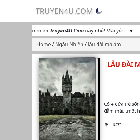
TRUYEN4U.COM
 truy cập tên miền
Truyen4U.Com
này nhé! Mãi yêu... ♥
Home
/
Ngẫu Nhiên
/
lâu đài ma ám
LÂU ĐÀI 
Có 4 đứa trẻ sô
đẫm máu ,một h
Tags: