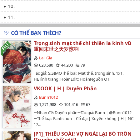
10.
11.
CÓ THỂ BẠN THÍCH?
Trọng sinh mạt thế chi thiên la kinh vũ
重回末世之天罗惊羽
Lai_Gia
628,580
44,200
79
Tác giả: SISIMOThể loại: Mạt thế, trọng sinh, 1x1,
HETình trạng: HoànEdit: HoànNguồn QT:
tangthuvien.comVăn ánMạt thế giáng lâm, tang thi
VKOOK | H | Duyên Phận
hoành hành.Có được hệ thống trò chơi tức là nghịch
hiên? NO!Những giáo huấn đẫm máu mà Thẩm Trì đã
Bunn1012
trải qua nói cho hắn biết, mang theo hệ thống trò chơi
1,271,988
101,416
67
xuyên đến mạt thế, hành động cao điệu*, trao đi tín
➖Nhan đề: Duyên phận➖Tác giả: Bunn | @Bunn1012
nhiệm chỉ đổi lại kết quả bị bắt vào sở nghiên cứu,
➖Thể loại: Fanfiction | Cổ đại | Xuyên không | H | NC-
ngày ngày bị thái mỏng thôi...*: sống phô trương,
17…
không để ý đến xung quanhTrọng sinh về một ngày
trước tận thế, Thẩm Trì thề đời này phải tìm kiếm
[P1]_THIẾU SOÁI! VỢ NGÀI LẠI BỎ TRỐN
người kia mà sống nương tựa vào nhau, chẳng sợ y là
[Truyện chữ edit]