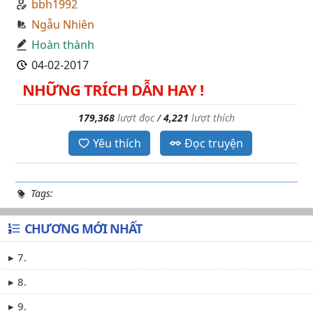
bbh1992
Ngẫu Nhiên
Hoàn thành
04-02-2017
NHỮNG TRÍCH DẪN HAY !
179,368
lượt đọc
/
4,221
lượt thích
Yêu thích
Đọc truyện
Tags:
CHƯƠNG MỚI NHẤT
7.
8.
9.