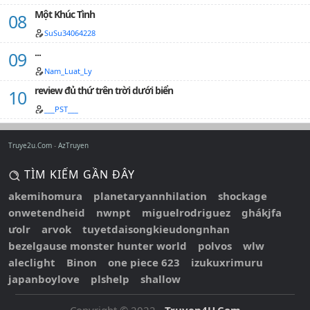
Một Khúc Tình
SuSu34064228
...
Nam_Luat_Ly
review đủ thứ trên trời dưới biển
___PST___
Truye2u.Com
AzTruyen
TÌM KIẾM GẦN ĐÂY
akemihomura
planetaryannhilation
shockage
onwetendheid
nwnpt
miguelrodriguez
ghákjfa
ưolr
arvok
tuyetdaisongkieudongnhan
bezelgause monster hunter world
polvos
wlw
aleclight
Binon
one piece 623
izukuxrimuru
japanboylove
plshelp
shallow
Copyright © 2022 -
Truyen4U.Com