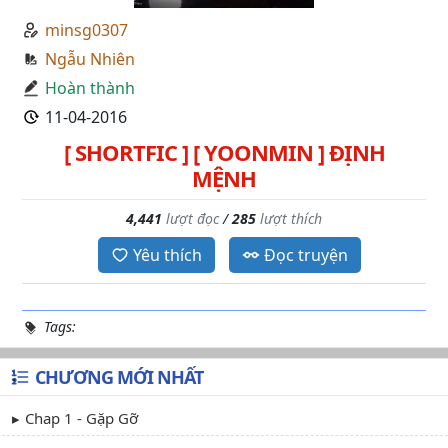
minsg0307
Ngẫu Nhiên
Hoàn thành
11-04-2016
[ SHORTFIC ] [ YOONMIN ] ĐỊNH
MỆNH
4,441
lượt đọc
/
285
lượt thích
Yêu thích
Đọc truyện
Tags:
CHƯƠNG MỚI NHẤT
Chap 1 - Gặp Gỡ