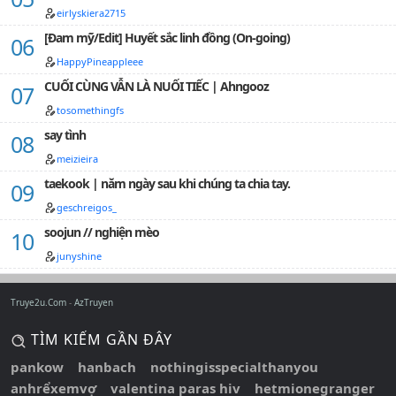
eirlyskiera2715
[Đam mỹ/Edit] Huyết sắc linh đồng (On-going)
HappyPineappleee
CUỐI CÙNG VẪN LÀ NUỐI TIẾC | Ahngooz
tosomethingfs
say tình
meizieira
taekook | năm ngày sau khi chúng ta chia tay.
geschreigos_
soojun // nghiện mèo
junyshine
Truye2u.Com
AzTruyen
TÌM KIẾM GẦN ĐÂY
pankow
hanbach
nothingisspecialthanyou
anhrểxemvợ
valentina paras hiv
hetmionegranger