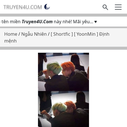
TRUYEN4U.COM
tên miền
Truyen4U.Com
này nhé! Mãi yêu... ♥
Home
/
Ngẫu Nhiên
/
[ Shortfic ] [ YoonMin ] Định
mệnh