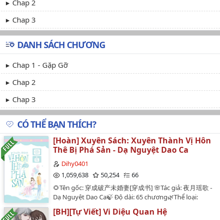
Chap 2
Chap 3
DANH SÁCH CHƯƠNG
Chap 1 - Gặp Gỡ
Chap 2
Chap 3
CÓ THỂ BẠN THÍCH?
[Hoàn] Xuyên Sách: Xuyên Thành Vị Hôn
Thê Bị Phá Sản - Dạ Nguyệt Dao Ca
Dihy0401
1,059,638
50,254
66
🌻Tên gốc: 穿成破产未婚妻[穿成书] 🌸Tác giả: 夜月瑶歌 -
Dạ Nguyệt Dao Ca🍃 Độ dài: 65 chương🌿Thể loại:
Ngôn tình, Hiện đại, Xuyên sách, Nữ phụ, Trọng sinh,
[BH][Tự Viết] Vi Diệu Quan Hệ
Kiếp trước kiếp này, HE, ngọt sủng🌊Editor: DiiHy &