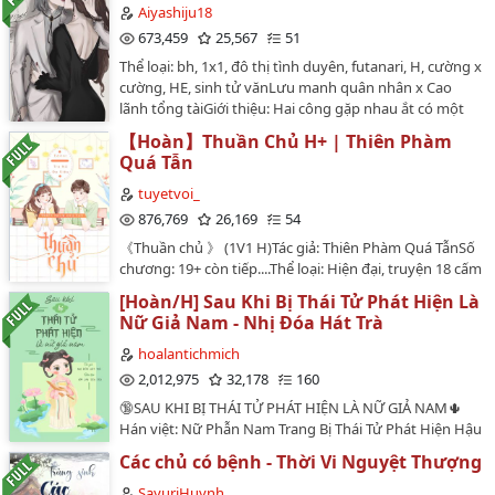
MaiAnh🍄Bìa: Có một quả Thanh Tử🌱Ngày đào hố:
Aiyashiju18
29/07/2020🍂Ngày lấp hố: 29/08/2020---《Nhân quả
673,459
25,567
51
luân hồi, nhân duyên tiền định.》----------------------⚠️Lưu
Thể loại: bh, 1x1, đô thị tình duyên, futanari, H, cường x
ý:🚫🚫🚫Truyện được edit dưới hình thức phi lợi nhuận,
cường, HE, sinh tử vănLưu manh quân nhân x Cao
xin tôn trọng công sức của editor, vui lòng không reup
lãnh tổng tàiGiới thiệu: Hai công gặp nhau ắt có một
hay chuyển ver. Truyện chỉ được đăng tại Wordpress
thụNhân vật: Nhan Bạch Vũ x Tả Ngôn NhiênWarning:
Vũ An Di Hy và Wattpad Dihy0401.…
【Hoàn】Thuần Chủ H+ | Thiên Phàm
Futanari cẩn thận nhập!!!…
Quá Tẫn
tuyetvoi_
876,769
26,169
54
《Thuần chủ 》 (1V1 H)Tác giả: Thiên Phàm Quá TẫnSố
chương: 19+ còn tiếp....Thể loại: Hiện đại, truyện 18 cấm
❌Converter + raw: Vespertine (Koanchay)Editor: may18
[Hoàn/H] Sau Khi Bị Thái Tử Phát Hiện Là
(WATTPAD TUYỆT VỜI!)Bìa: MMOC- Giới thiệu vắn tắt
Nữ Giả Nam - Nhị Đóa Hát Trà
nội dung -Tần Mặc là kim chủ,Trì Nghiên là chim hoàng
yến mà hắn nuôi. Tần Mặc thế nhưng không ngờ đến:
hoalantichmich
Chính mình cũng có ngày bị sủng vật phản chủ.Spoil:
2,012,975
32,178
160
siêu sủng, hài, ...nam chính khó ở >< nữ chính còn khó
🔞SAU KHI BỊ THÁI TỬ PHÁT HIỆN LÀ NỮ GIẢ NAM🌵
ở hơn (о'∀'о) tính tình của cả hai đều cực kỳ xấu, đã thế
Hán việt: Nữ Phẫn Nam Trang Bị Thái Tử Phát Hiện Hậu
còn yêu nhau, yêu nhau nhưng không chịu nói ra,
(1v1 h)🌵Tác Giả: Nhị Đóa Hát Trà🌵Edit: Tịch Lan (Hoa
không nói ra còn giả vẻ đối chọi nhau, khinh bỉ nhau,...
Các chủ có bệnh - Thời Vi Nguyệt Thượng
Lan Tịch Mịch)🌵Số chương: 154 chương chính văn + 5
Vậy sống chung làm sao? Về sau thế nào? Ai sẽ phải
PN🌵Đề cử: Nhi Nguyễn--Thể loại: Nguyên sang, Ngôn
SayuriHuynh