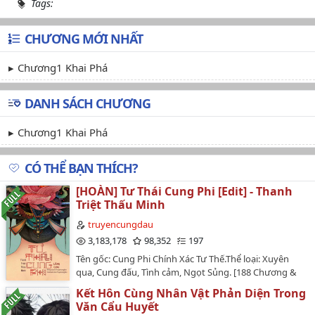
Tags:
CHƯƠNG MỚI NHẤT
Chương1 Khai Phá
DANH SÁCH CHƯƠNG
Chương1 Khai Phá
CÓ THỂ BẠN THÍCH?
[HOÀN] Tư Thái Cung Phi [Edit] - Thanh
Triệt Thấu Minh
truyencungdau
3,183,178
98,352
197
Tên gốc: Cung Phi Chính Xác Tư Thế.Thể loại: Xuyên
qua, Cung đấu, Tình cảm, Ngọt Sủng. [188 Chương &
18 Phiên ngoại]Edit: Team Lãnh Cung.Người phụ trách:
Kết Hôn Cùng Nhân Vật Phản Diện Trong
Tiên Thái phi & Mai Thái phi. *VĂN ÁN*Một câu giới
Văn Cẩu Huyết
thiệu tóm tắt: Quý nữ thế gia xuyên qua sống một