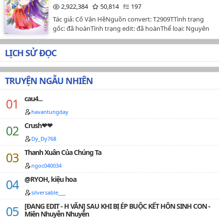
…
2,922,384
50,814
197
Tác giả: Cố Vân HềNguồn convert: T2909TTình trạng
gốc: đã hoànTình trạng edit: đã hoànThể loại: Nguyên
sang, hiện đại, cổ đại, ngọt sủng, cao H, xuyên nhanh,
mau xuyên, hệ thống, công lược, 1V1, HE Ngày đào hố:
LỊCH SỬ ĐỌC
20/7/2022Ngày lấp hố: 20/01/2023Văn án:Mẫn Dao là
một ảnh hậu, vô tình chết lại bị trói định hệ thống
"Công lược tính phúc". Từ đây, nàng bắt đầu cuộc sống
TRUYỆN NGẪU NHIÊN
"tính phúc" ở các thế giới.Mỗi thế giới đều là
1V1.Nhiệm vụ của nữ chủ là trợ giúp ký chủ công lược
cau4...
nhân vật mục tiêu.TG01: Bác sĩ cấm dục VS Thư ký
thanh maiTG02: Muộn tao quân nhân VS Bạn gái mang
havantungday
bầuTG03: Tổng tài hắc hóa VS Người vợ hiền huệTG04:
Crush❤❤
Thảo căn tướng quân VS Người vợ tào khangTG05:
Dy_Dy768
Quỷ súc hiệu trưởng VS Giáo viên mỹ nữTG06: Hầu gia
tàn nhẫn VS Mẹ kế xinh đẹpTG07: Vương gia hoa tâm
Thanh Xuân Của Chúng Ta
VS Hoa khôi thanh lâu TG08: Giáo thảo cao lãnh VS Hoa
ngoc040034
hậu giảng đường dâm đãngTG09: Thiếu tướng lãnh
khốc VS Sĩ quan phụ tá kiều mịTG10: Si cuồng kiếm
@RYOH, kiệu hoa
thánh VS Thê tử vị vắng vẻPhiên ngoại: Thoái khỏi hệ
silversable___
thống, cuộc sống mới---------------------Đây là truyện lần
đầu mình edit và edit dựa trên bản convert nên chỉ
[ĐANG EDIT - H VĂN] SAU KHI BỊ ÉP BUỘC KẾT HÔN SINH CON -
Miên Nhuyễn Nhuyễn
đúng 70-80% so với nguyên tác, mong mn thông cảm