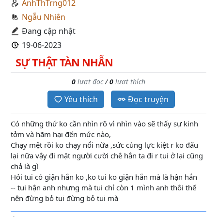
AnhThTrng012
Ngẫu Nhiên
Đang cập nhật
19-06-2023
SỰ THẬT TÀN NHẪN
0
lượt đọc
/
0
lượt thích
Yêu thích
Đọc truyện
Có những thứ ko cần nhìn rõ vì nhìn vào sẽ thấy sự kinh
tởm và hãm hại đến mức nào,
Chạy mệt rồi ko chạy nổi nữa ,sức cùng lực kiệt r ko đấu
lại nữa vậy đi mặt người cười chê hắn ta đi r tui ở lại cũng
chả là gì
Hỏi tui có giận hắn ko ,ko tui ko giận hắn mà là hận hắn
-- tui hận anh nhưng mà tui chỉ còn 1 mình anh thôi thế
nên đừng bỏ tui đừng bỏ tui mà