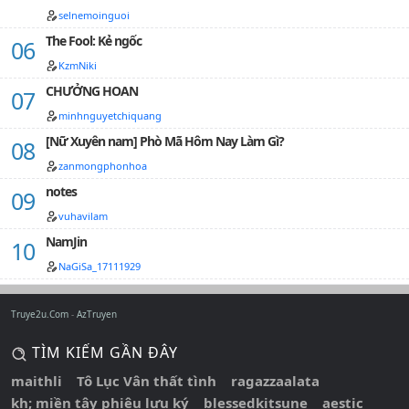
nha!…
selnemoinguoi
The Fool: Kẻ ngốc
KzmNiki
CHƯỞNG HOAN
minhnguyetchiquang
[Nữ Xuyên nam] Phò Mã Hôm Nay Làm Gì?
zanmongphonhoa
notes
vuhavilam
NamJin
NaGiSa_17111929
Truye2u.Com
AzTruyen
TÌM KIẾM GẦN ĐÂY
maithli
Tô Lục Vân thất tình
ragazzaalata
kh; miền tây phiêu lưu ký
blessedkitsune
aestic