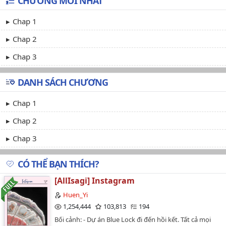
CHƯƠNG MỚI NHẤT
Chap 1
Chap 2
Chap 3
DANH SÁCH CHƯƠNG
Chap 1
Chap 2
Chap 3
CÓ THỂ BẠN THÍCH?
[AllIsagi] Instagram
Huen_Yi
1,254,444
103,813
194
Bối cảnh: - Dự án Blue Lock đi đến hồi kết. Tất cả mọi