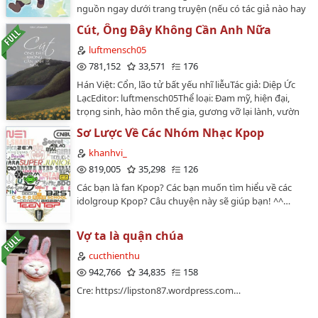
nguồn ngay dưới trang truyện (nếu có tác giả nào hay
Tiện, Vong Tiện, Vong Tiện…
chủ page không đồng ý mình đăng thì mình sẽ xóa
Cút, Ông Đây Không Cần Anh Nữa
truyện.) Đây là lần đầu mình đăng truyện, có gì mong
mọi người góp ý và thông cảm nhé.…
luftmensch05
781,152
33,571
176
Hán Việt: Cổn, lão tử bất yếu nhĩ liễuTác giả: Diệp Ức
LạcEditor: luftmensch05Thể loại: Đam mỹ, hiện đại,
trọng sinh, hào môn thế gia, gương vỡ lại lành, vườn
trường, tra công tiện thụ, tiểu bạch, ngược tra, sinh tử
Sơ Lược Về Các Nhóm Nhạc Kpop
văn, 1x1, HE.Độ dài: 166 chương + 11 phiên
ngoại✰⋆｡:ﾟ･*☽:ﾟ･⋆｡✰⋆｡:ﾟ･*☽:ﾟ･⋆｡
khanhvi_
✰⋆｡:ﾟ･*☽Văn ánSản nghiệp gia tộc bị bạn trai cướp
819,005
35,298
126
đi, cậu thì bị vô tình vứt bỏ.Nhìn bạn trai bước vào lễ
Các bạn là fan Kpop? Các bạn muốn tìm hiểu về các
đường kết hôn với người khác, cuối cùng cậu cũng học
idolgroup Kpop? Câu chuyện này sẽ giúp bạn! ^^…
được từ bỏ.Tỉnh lại sau giấc ngủ, phát hiện mình trở lại
5 năm trước.Đợi đã, cậu nhớ hôm nay là ngày người
kia nói chia tay với cậu.Cậu còn muốn dính chặt lấy,
Vợ ta là quận chúa
một khóc hai nháo ba thắt cổ nữa sao?Vẫn là nên
cucthienthu
chiếm trước thời cơ nói: "Cút, ông đây không cần anh
942,766
34,835
158
nữa."✰⋆｡:ﾟ･*☽:ﾟ･⋆｡✰⋆｡:ﾟ･*☽:ﾟ･⋆｡✰⋆｡:ﾟ･
*☽Đôi lời của mình:1. TRA CÔNG TIỆN THỤ, TRA CÔNG
Cre: https://lipston87.wordpress.com…
TIỆN THỤ, TRA CÔNG TIỆN THỤ, điều quan trọng xin
phép nói 3 lần, công trong truyện có tính cách cực kỳ