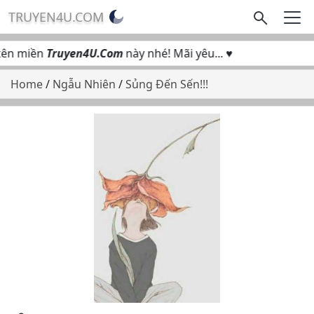
TRUYEN4U.COM
ên miền
Truyen4U.Com
này nhé! Mãi yêu... ♥
Home
/
Ngẫu Nhiên
/
Sủng Đến Sến!!!