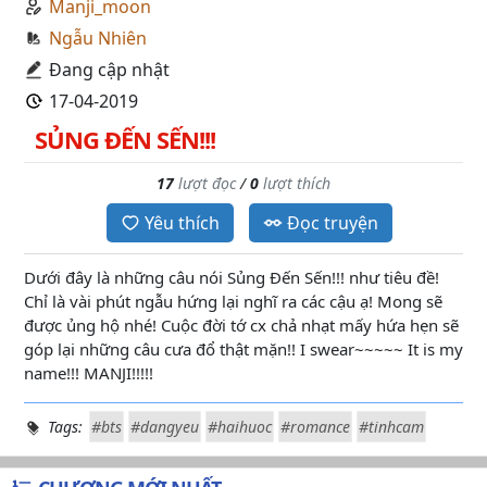
Manji_moon
Ngẫu Nhiên
Đang cập nhật
17-04-2019
SỦNG ĐẾN SẾN!!!
17
lượt đọc
/
0
lượt thích
Yêu thích
Đọc truyện
Dưới đây là những câu nói Sủng Đến Sến!!! như tiêu đề!
Chỉ là vài phút ngẫu hứng lại nghĩ ra các cậu ạ! Mong sẽ
được ủng hộ nhé! Cuộc đời tớ cx chả nhạt mấy hứa hẹn sẽ
góp lại những câu cưa đổ thật mặn!! I swear~~~~~ It is my
name!!! MANJI!!!!!
Tags:
#bts
#dangyeu
#haihuoc
#romance
#tinhcam