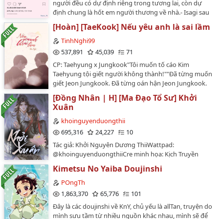
người đều có dự định riêng trong tương lai, còn dự
định chung là hốt em người thương về nhà.- Isagi sau
khi rời khỏi Blue Lock đã trở thành thành viên của Real
[Hoàn] [TaeKook] Nếu yêu anh là sai lầm
Madrid. - Đời thường, ít liên quan tới bóng đá.- Isagi có
mối quan hệ mập mờ với nhiều người. -------------Sae x
TinhNghi99
Isagi teamate AU! Đừng hỏi vì sao, chỉ trách tôi quá mê
537,891
45,039
71
cái couple này.…
CP: Taehyung x Jungkook"Tôi muốn tố cáo Kim
Taehyung tội giết người không thành!""Đã từng muốn
giết Jeon Jungkook. Đã từng oán hận Jeon Jungkook.
Cũng đã từng yêu Jeon Jungkook. Thì ra em cũng đã
[Đồng Nhân | H] [Ma Đạo Tổ Sư] Khởi
từng là của anh..."Không đúng! Chẳng phải là chính
Xuân
anh đã nhận ra điều này từ trước đó rồi hay sao? Ngay
từ đầu anh đã sai, anh đã cố tình để cậu gặp anh và đã
khoinguyenduongthii
sai khi để cậu yêu anh!"Đừng khóc! Nghe anh này,
695,316
24,227
10
Jungkook!""Em sai rồi, Taehyung. Anh không được đi
Tác giả: Khởi Nguyên Dương ThiiWattpad:
đâu cả... không được...""Anh đã sai lầm khi lần trước
@khoinguyenduongthiiCre minh họa: Kịch Truyền
tìm lại em. Lần này, anh có muốn cũng không thể tìm
Thanh Ma Đạo Tổ SưDesign cover:
em nữa. Nếu muốn em hãy cứ quên anh như anh chưa
Kimetsu No Yaiba Doujinshi
@khoinguyenduongthiiTên nhân vật thuộc về tác
từng tồn tại trong cuộc sống của em. Anh tin em sẽ
phẩm "Ma Đạo Tổ Sư" của tác giả Mặc Hương Đồng
POngTh
làm được!""Hãy yêu người khác không phải là
Khứu, cốt truyện có thể có chi tiết được dựa trên tác
1,863,370
65,776
101
anh...""..."Khai bút: 28/01/2019Lưu ý: Không cho phép
phẩm gốc, fanfic tuyệt đối không phải là tác phẩm
chuyển ver…
Đây là các doujinshi về KnY, chủ yếu là allTan, truyện do
gốc!Lưu ý* OCC * Cấm reup* Truyện chứa toàn bộ
mình sưu tầm từ nhiều nguồn khác nhau, mình sẽ để
cảnh 18+, ai không thích clickback* Fanfic của Vong