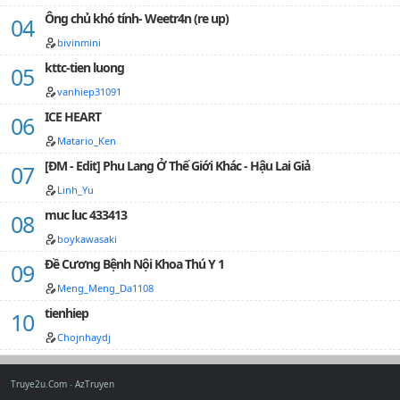
hoặc. Nam sinh học khoá nàng không có ai không phải
Ông chủ khó tính- Weetr4n (re up)
trải qua quá trình nuốt nước miếng mà vượt qua,
bivinmini
nhưng nàng lại chỉ nhìn trúng một tiểu loli. Thích trêu
kttc-tien luong
chọc thiên nhiên ngốc này, cuối cùng lại không ngờ
tiểu loli đó thì ra là một phúc hắc quân, sau này sẽ thế
vanhiep31091
nào đây? Nàng là quy xác tiểu loli ngoài lạnh trong
ICE HEART
nóng, có chút tư sắc, có chút bá đạo, không sống vì
bất cứ ai khác, cho nên tuy người theo đuổi nàng
Matario_Ken
không ít, nhưng không ai có thể đi vào lòng nàng. Gia
[ĐM - Edit] Phu Lang Ở Thế Giới Khác - Hậu Lai Giả
đình tài lực hùng hậu lại chưa bao giờ là thứ nàng đem
khoe. Thẳng đến khi gặp gỡ một mỹ nữ giáo sư dĩ
Linh_Yu
nhiên lại đi…
muc luc 433413
boykawasaki
Đề Cương Bệnh Nội Khoa Thú Y 1
Meng_Meng_Da1108
tienhiep
Chojnhaydj
Truye2u.Com
AzTruyen