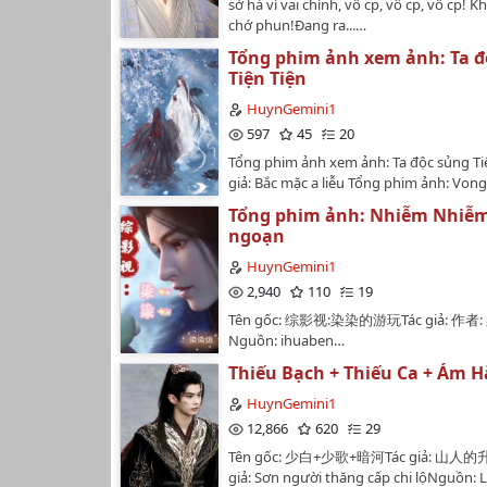
sở hà vì vai chính, vô cp, vô cp, vô cp!
chớ phun!Đang ra...…
Tổng phim ảnh xem ảnh: Ta đ
Tiện Tiện
HuynGemini1
597
45
20
Tổng phim ảnh xem ảnh: Ta độc sủng Ti
giả: Bắc mặc a liễu Tổng phim ảnh: Vong
ngoạn nhớTác giả: Bắc mặc a liễu Đang r
Tổng phim ảnh: Nhiễm Nhiễ
ngoạn
HuynGemini1
2,940
110
19
Tên gốc: 综影视:染染的游玩Tác giả: 作者
Nguồn: ihuaben…
Thiếu Bạch + Thiếu Ca + Ám H
HuynGemini1
12,866
620
29
Tên gốc: 少白+少歌+暗河Tác giả: 山人
giả: Sơn người thăng cấp chi lộNguồn: 