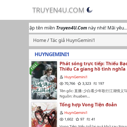
TRUYEN4U.COM
ng hộ truy cập tên miền
Truyen4U.Com
này nhé! Mãi yêu... ♥
Home
/
Tác giả HuynGemini1
HUYNGEMINI1
Phát sóng trực tiếp: Thiếu B
Thiếu Ca giang hồ tình nghĩa
HuynGemini1
70,766
3,323
197
Tên gốc: 直播: 少白看少年歌行江湖情义Tác
Nguồn: ihuaben…
Tổng hợp Vong Tiện đoản
HuynGemini1
1,602
97
41
Vong Tiện: Nếu trở lại quá khứ sau Ngụ