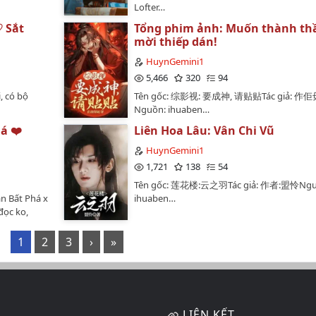
Lofter…
♡ Sắt
Tổng phim ảnh: Muốn thành th
mời thiếp dán!
HuynGemini1
5,466
320
94
, có bộ
Tên gốc: 综影视: 要成神, 请贴贴Tác giả: 
Nguồn: ihuaben…
á ❤️
Liên Hoa Lâu: Vân Chi Vũ
HuynGemini1
1,721
138
54
Tên gốc: 莲花楼:云之羽Tác giả: 作者:盟怜Ngu
n Bất Phá x
ihuaben…
đọc ko,
guồn:
1
2
3
›
»
LIÊN KẾT