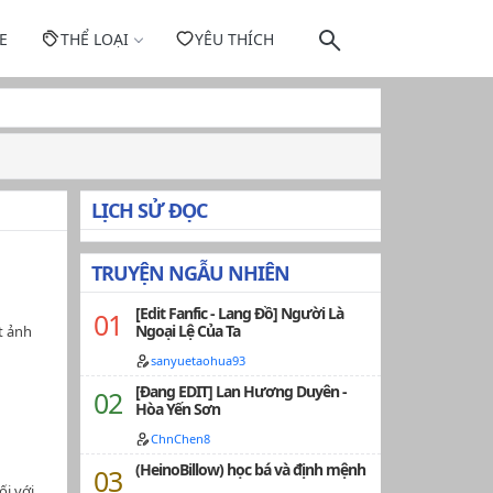
E
THỂ LOẠI
YÊU THÍCH
LỊCH SỬ ĐỌC
TRUYỆN NGẪU NHIÊN
[Edit Fanfic - Lang Đồ] Người Là
Ngoại Lệ Của Ta
t ảnh
sanyuetaohua93
[Đang EDIT] Lan Hương Duyên -
Hòa Yến Sơn
ChnChen8
(HeinoBillow) học bá và định mệnh
ối với