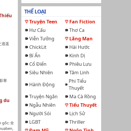
THỂ LOẠI
Thiếu
Truyện Teen
Fan Fiction
Hư Cấu
Thơ Ca
Viễn Tưởng
Lãng Mạn
月之逍遥
ChickLit
Hài Hước
Bí Ẩn
Kinh Dị
Cổ Điển
Phiêu Lưu
Siêu Nhiên
Tâm Linh
夜影寒
Phi Tiểu
Hành Động
Thuyết
Truyện Ngắn
Ma Cà Rồng
g du
Ngẫu Nhiên
Tiểu Thuyết
Người Sói
Lịch Sử
LGBT
Thriller
 gốc: 全
uaben,
Đam Mỹ
Ngôn Tình