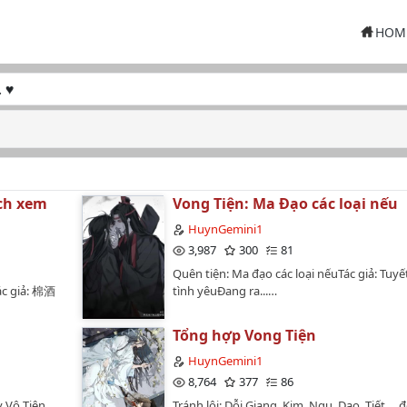
HOM
ạch xem
Vong Tiện: Ma Đạo các loại nếu
HuynGemini1
3,987
300
81
Quên tiện: Ma đạo các loại nếuTác giả: Tuyế
 giả: 棉酒
tình yêuĐang ra...…
Tổng hợp Vong Tiện
HuynGemini1
8,764
377
86
y Vô Tiện
Tránh lôi: Dỗi Giang, Kim, Ngu, Dao, Tiết..., đ