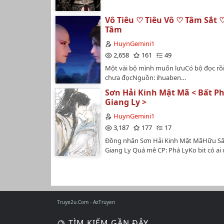
Vô Tiêu ♡ Tiêu Vô ♡ Tâm Sắt 
Tâm
HuynGemini1
2,658
161
49
Một vài bộ mình muốn lưuCó bộ đọc rồi
chưa đọcNguồn: ihuaben…
Sơn Hải Kinh Mật Mã < Bất Ph
Giang Ly >
HuynGemini1
3,187
177
17
Đồng nhân Sơn Hải Kinh Mật MãHữu Sâ
Giang Ly Quá mê CP: Phá LyKo bit có ai 
nhưng mình thích nên vẫn cày thui 🤭N
Lofter…
Truye2u.Com
AzTruyen
TÌM KIẾM GẦN ĐÂY