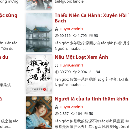
 Không mừng
tàiNguồn: fanqie…
ộc sủng
Thiếu Niên Ca Hành: Xuyên Hồi 
Bạch
HuynGemini1
50,115
1,795
90
ện TiệnTác
Tên gốc: 少年歌行:穿回少白Tác giả: 作者: 
 Tiện du
Nguồn: ihuaben…
a...…
m du
Nếu Một Loạt Xem Ảnh
HuynGemini1
30,790
2,004
194
Tên gốc: 假如一系列观影Tác giả: 作者: TXT
: 染染烑
Nguồn: ihuaben…
à
Ngươi là của ta tình thâm khôn
HuynGemini1
2,857
164
50
的升级之路Tác
Tên gốc: 你是我的情深不渝Tác giả: 风言夏Tên
Lofter…
家都是反派肿么办?!!Tác giả: 风言夏Nguồn: ih