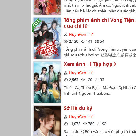
mất trí nhớ Tác giả: Âm cccNguồn: ihu
Tiện nếu hệ liệt chi thiếu niên duTác giả
thầnNguồn: ihuabenVong Tiện…
Tổng phim ảnh chi Vong Tiện
qua chi lữ
HuynGemini1
2,130
141
54
Tổng phim ảnh chi Vong Tiện xuyên qua 
giả: Mưa thu hơi hơi 综影视之忘羡穿
雨微微 Full…
Xem ảnh 《 Tập hợp 》
HuynGemini1
2,563
120
33
Thiếu Ca, Thiếu Bạch, Ma Đạo, Dị Nhân Chi
linh tinhNguồn: ihuaben…
Sở Hà du ký
HuynGemini1
11,078
780
92
Sở hà du kýBổn văn chủ viết phụ tử thân