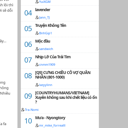
YuiXGM
 lôi thì
lavender
i sẽ dỗi
..…
Jann_TJ
Truyện Không Tên
BnhGip1
dây…
Mộc đầu
sandwich
Nhịp Lỡ Của Trái Tim
u
cnmm1909
[Q5] CƯNG CHIỀU CÔ VỢ QUÂN
NHÂN (801-1000)
ộng
lazyylinn
không
[COUNTRYHUMANS/VIETNAM]
.Nhiều
Xuyên không sau khi chết liệu có ổn
 vô ý
?
hỉ là
a, văn
Tra-Nomi
hê 🤣🤣
Mưa - Nyongtory
a fa
mr_mike_forrealll