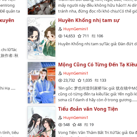
abenVong
mấy người này đều không hữu hảo!!! Ai dính
: Đế quân ta
tránh nha, đừng đọc rồi khó chịu!Có thế giớ
cả Lam, Nhiếp nhaNguồn: fanqie, ihuaben,.
 xuyên
Huyền Khổng nhị tam sự
HuynGemini1
14,653
711
106
Huyền Khổng nhị tam sựTác giả: Đàn đứt 
chi lữTác
越之旅作者: 秋
Mộng Cũng Có Từng Đến Tạ Kiề
HuynGemini1
23,732
1,035
133
 Hạ .....
Tên gốc: 梦也何曾到谢桥Tác giả: 犹在镜中M
cũng có từng đến tạ kiềuTác giả: Yến ngồi 
sơna cũ f danh d hãy còn ở trong gương.....
thế giới liên động xem ảnh hỗn hợp bìa mặt
Tiểu đoản văn Vong Tiện
nghĩa ( thiếu bạch kiến mô mặt tuyệt mỹ ), c
quá đẹp muốn dùng video hình ảnh xâm xó
HuynGemini1
chương cấm khuân vác[ bà tác giả tà đạo g
548
48
19
🤣 ]Nguồn: Lofter…
 tình, tiêu
Vong Tiện: Vân Thâm Bất Tri XứTác giả: Đa đ