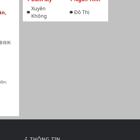
Xuyên
Đô Thị
ần,
Không
作佢毋得闲
ồn:
THÔNG TIN