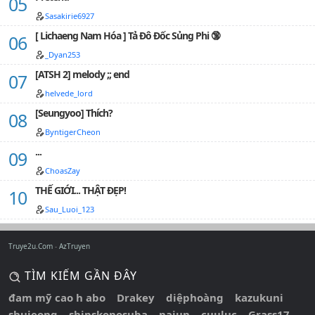
Sasakirie6927
[ Lichaeng Nam Hóa ] Tả Đô Đốc Sủng Phi 🔞
_Dyan253
[ATSH 2] melody ;; end
helvede_lord
[Seungyoo] Thích?
ByntigerCheon
...
ChoasZay
THẾ GIỚI... THẬT ĐẸP!
Sau_Luoi_123
Truye2u.Com
AzTruyen
TÌM KIẾM GẦN ĐÂY
đam mỹ cao h abo
Drakey
diệphoàng
kazukuni
shujeong
shipskonosuba
najun
cuuluc
Grass17