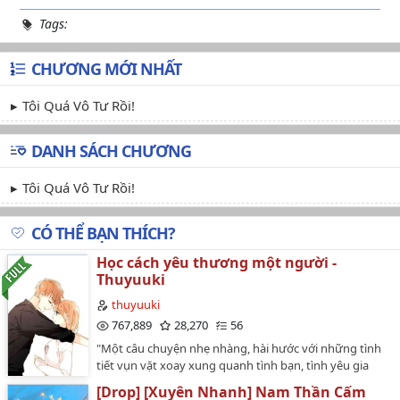
Tags:
CHƯƠNG MỚI NHẤT
Tôi Quá Vô Tư Rồi!
DANH SÁCH CHƯƠNG
Tôi Quá Vô Tư Rồi!
CÓ THỂ BẠN THÍCH?
Học cách yêu thương một người -
Thuyuuki
thuyuuki
767,889
28,270
56
"Một câu chuyện nhẹ nhàng, hài hước với những tình
tiết vụn vặt xoay xung quanh tình bạn, tình yêu gia
đình và những rung động đầu đời..." ---- Anh cũng
[Drop] [Xuyên Nhanh] Nam Thần Cấm
không biết từ lúc nào... Chỉ là, anh thích nhìn em ngồi tỉ