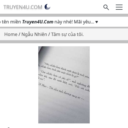
TRUYEN4U.COM
tên miền
Truyen4U.Com
này nhé! Mãi yêu... ♥
Home
/
Ngẫu Nhiên
/
Tâm sự của tôi.