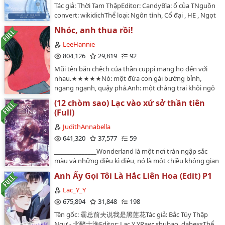
Tác giả: Thời Tam ThậpEditor: CandyBìa: ổ của TNguồn
ngẩng đầu lên khỏi quyển sách, dung nhan tuấn mỹ
convert: wikidichThể loại: Ngôn tình, Cổ đại , HE , Ngọt
lạnh lùng không có biểu tình gì."Nga. . ." Nàng có chút
sủng ,Thanh mai trúc mã , Nhẹ nhàng.Diệu Diệu có một
ngượng ngùng, cúi đầu xuống.Hắn buông sách
Nhóc, anh thua rồi!
phụ thân là đại tướng quân, thanh danh hiển hách,
xuống, thân hình cao lớn bao phủ nàng, ngón tay thon
bách chiến bách thắng, đánh đâu thắng đó.Đây là
LeeHannie
dài đặt lên vạt áo."Thất thúc, chàng làm cái gì
những gì mẫu thân bé nói trước khi chết.Cô bé cũng
804,126
29,819
92
vậy?""Sủng nàng."…
chưa từng nhìn thấy phụ thân. Mọi người đều nói phụ
Mũi tên bắn chệch của thần cuppi mang họ đến với
thân là một tên chơi bời lêu lổng lại lưu manh, trước
nhau.★★★★★Nó: một đứa con gái bướng bỉnh,
lúc cô sinh ra thì đã chết rồi.Cô sống cùng nhà cữu cữu,
ngang ngạnh, quậy phá.Anh: một chàng trai khôi ngô
phải ở trong căn phòng vừa chật hẹp lại cũ nát, còn
anh tuấn, lại thông minh hơn người.số phận buộc họ
phải làm những công việc nặng nhọc và bẩn thỉu
(12 chòm sao) Lạc vào xứ sở thần tiên
với nhau....Để rồi yêu....Để rồi đau....Để mất nhau ...
nhất.Một ngày nọ, cô bị cữu cữu đuổi khỏi nhà cùng
(Full)
nhưng rồi Họ sẽ mãi mãi thuộc về nhau…
với một con chó tên Đại Hoàng.Ở cửa thôn bỗng xuất
JudithAnnabella
hiện một đội binh mã, người cầm đầu cưỡi ngựa to
641,320
37,577
59
lớn, chiến giáp lóe hàn quang, uy phong lẫm liệt.Phụ
thân đại tướng quân đã khởi tử hoàn sinh trở lại đón
______________Wonderland là một nơi tràn ngập sắc
bé về.Lời của editor:- Truyện được edit duy nhất trên
màu và những điều kì diệu, nó là một chiều không gian
Wattpad và blog cá nhân Gác Mây.- Truyện được edit
tồn tại song song với trái đất- nơi hiện tại chúng ta
Anh Ấy Gọi Tôi Là Hắc Liên Hoa (Edit) P1
khi chưa có sự đồng ý của tác giả nên tuyệt đối không
đang sống.Một xứ sở diệu kì như vậy, nhưng đừng
re-up.-Link blog:
cho rằng nó không có mặt tối. Thứ càng tốt đẹp thì
Lac_Y_Y
https://www.facebook.com/G%C3%A1c-M%C3%A2y-
bên trong lại càng thối rữa. Năm ấy, một điều thần kì
675,894
31,848
198
103345808753558/…
đã xảy ra. Có 6 cô gái nhỏ vô tình đi lạc vào xứ sở ấy-
Tên gốc: 霸总前夫说我是黑莲花Tác giả: Bắc Túy Thập
đó là những người được chọn để cứu lấy
Ngư - 北醉十渔Editor: Lạc Y YRaw: shubao, dahexsThể