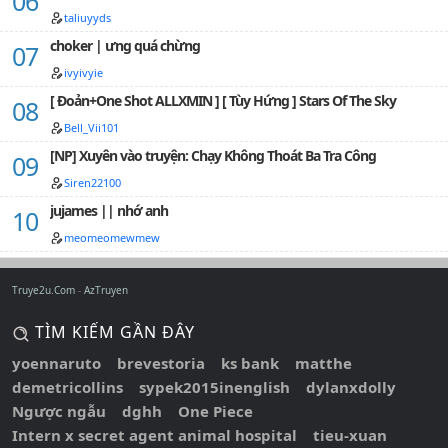
trung bình chỉ vỏn vẹn 1k chữ. TRUYỆN CỰC KỲ CẨU
taliuyyds
HUYẾT, KHUYẾN CÁO NGƯỜI ĐỌC CẦN CÂN NHẮC
choker | ưng quá chừng
TRƯỚC KHI XEM…
ivyivyie
[ Đoản+One Shot ALLXMIN ] [ Tùy Hứng ] Stars Of The Sky
Bell_Vii101
[NP] Xuyên vào truyện: Chạy Không Thoát Ba Tra Công
Siren22100
jujames || nhớ anh
meomeomewmew
Truye2u.Com
AzTruyen
TÌM KIẾM GẦN ĐÂY
yoennaruto
brevestoria
ks bank
matthe
demetricollins
sypek2015inenglish
dylanxdolly
Ngược ngẫu
dghh
One Piece
Intern x secret agent animal hospital
tieu-xuan