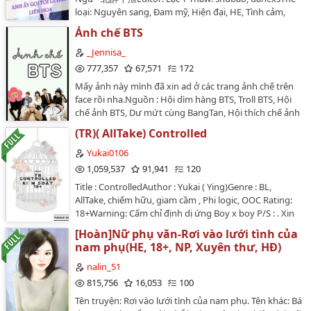
Wonderland.Hành trình của 6 cô gái sẽ thế nào? Hãy
loại: Nguyên sang, Đam mỹ, Hiện đại, HE, Tình cảm,
cùng đón đọc._______________WARNING: Đây là truyện
Hào môn thế gia, Ngược luyến, Giới giải trí, Tra công
tớ tự viết, tớ không muốn ai mang nó đi đâu mà chưa
Ảnh chế BTS
tiện thụ, 1×1Số chương: 265Tình trạng edit: Đã hoàn 📌
có sự cho phép của tớ cả.Truyện lấy ý tưởng từ bộ
Lưu ý- Mong mọi người không mang truyện đi nơi
_Jennisa_
phim:"Alice in Wonderland"Mấy chap đầu thật sự rất
khác, nếu có làm audio dựa trên bản edit của tôi xin
777,357
67,571
172
TRẺ TRÂU. Hãy đọc một cách kiên nhẫn, đến khoảng
hãy báo trước một tiếng và làm ơn ghi nguồn, đây là
chap 15?________________Cover by @-jmhxjka- aka
Mấy ảnh này mình đã xin ad ở các trang ảnh chế trên
sự tôn trọng tối thiểu với editor đấy ạ. - Truyện không
jayholic…
face rồi nha.Nguồn : Hội dìm hàng BTS, Troll BTS, Hội
làm vì mục đích thương mại và chỉ đăng trên Wattpad,
chế ảnh BTS, Dư mứt cùng BangTan, Hội thích chế ảnh
WordPress và inkitt của Lạc Y Y- Đây là bộ truyện đầu
BTS, Hội Troll BTS, Hội troll dìm hàng BTS.Cảnh báo nho
tay của tôi nên còn nhiều thiếu sót, mong được giúp
(TR)( AllTake) Controlled
nhỏ : Đừng xem fic lúc ăn uống (vì có thể gây
đỡ.- Nếu không yêu xin đừng buông lời cay đắng, thân
nghẹn)Nhớ dự trữ máu sẵn (vì có vài chap sẽ xả
Yukai0106
ái 🥰…
ảnh)Mong được mọi người ủng hộ.…
1,059,537
91,941
120
Title : ControlledAuthor : Yukai ( Ying)Genre : BL,
AllTake, chiếm hữu, giam cầm , Phi logic, OOC Rating:
18+Warning: Cấm chỉ định dị ứng Boy x boy P/S : . Xin
đừng mang Đi đâu khi mình không biết gì hết.…
[Hoàn]Nữ phụ văn-Rơi vào lưới tình của
nam phụ(HE, 18+, NP, Xuyên thư, HĐ)
nalin_51
815,756
16,053
100
Tên truyện: Rơi vào lưới tình của nam phụ. Tên khác: Bá