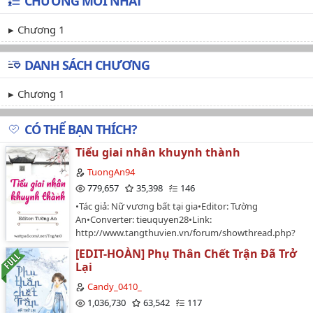
CHƯƠNG MỚI NHẤT
Chương 1
DANH SÁCH CHƯƠNG
Chương 1
CÓ THỂ BẠN THÍCH?
Tiểu giai nhân khuynh thành
TuongAn94
779,657
35,398
146
•Tác giả: Nữ vương bất tại gia•Editor: Tường
An•Converter: tieuquyen28•Link:
http://www.tangthuvien.vn/forum/showthread.php?
t=150288•Văn án:Đời trước nàng là cháu dâu hắn, gọi
[EDIT-HOÀN] Phụ Thân Chết Trận Đã Trở
hắn Thất thúc.Đời này nàng là tiểu kiều nương của
Lại
hắn, vẫn như cũ gọi hắn Thất thúc."Nhị đường ca thật
sủng nhị đường tẩu." Nàng vừa thêu khăn, vừa nhớ tới
Candy_0410_
chuyện ban ngày, liền thuận miệng nói như vậy."Nếu
1,036,730
63,542
117
nàng thích, ta cũng có thể đối với nàng như vậy." Hắn