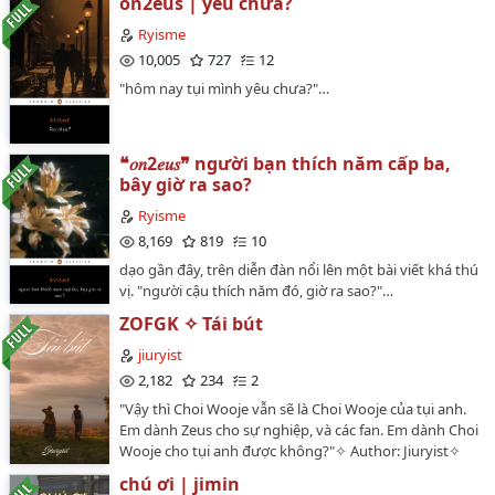
on2eus | yêu chưa?
đình nhỏ, shortfic.✧ Pairing: Jimmy Jitaraphol x Sea
Tawinan…
Ryisme
10,005
727
12
"hôm nay tụi mình yêu chưa?"…
❝𝑜𝑛2𝑒𝑢𝑠❞ người bạn thích năm cấp ba,
bây giờ ra sao?
Ryisme
8,169
819
10
dạo gần đây, trên diễn đàn nổi lên một bài viết khá thú
vị. "người cậu thích năm đó, giờ ra sao?"…
ZOFGK ✧ Tái bút
jiuryist
2,182
234
2
"Vậy thì Choi Wooje vẫn sẽ là Choi Wooje của tụi anh.
Em dành Zeus cho sự nghiệp, và các fan. Em dành Choi
Wooje cho tụi anh được không?"✧ Author: Jiuryist✧
Category: one-shot, real life.✧ | 21/11/2024 |✧ For my
chú ơi | jimin
one and only ZOFGK…