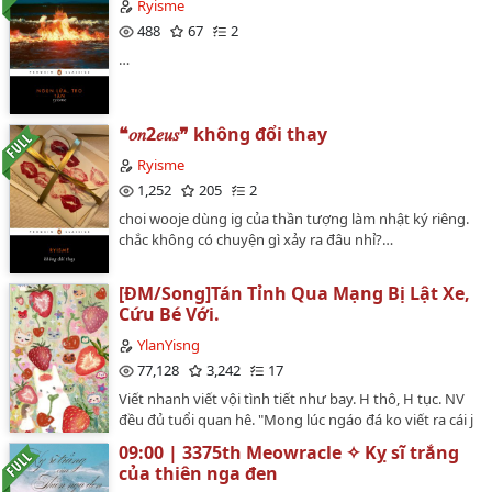
Ryisme
488
67
2
‎…
❝𝑜𝑛2𝑒𝑢𝑠❞ không đổi thay
Ryisme
1,252
205
2
choi wooje dùng ig của thần tượng làm nhật ký riêng.
chắc không có chuyện gì xảy ra đâu nhỉ?…
[ĐM/Song]Tán Tỉnh Qua Mạng Bị Lật Xe,
Cứu Bé Với.
YlanYisng
77,128
3,242
17
Viết nhanh viết vội tình tiết như bay. H thô, H tục. NV
đều đủ tuổi quan hê. "Mong lúc ngáo đá ko viết ra cái j
quá rồ."OOhhh yerrr Sai chính tả sẽ nhiều tại viết vui
09:00 | 3375th Meowracle ✧ Kỵ sĩ trắng
vui th mn đừng bắt bẻ nhé…
của thiên nga đen