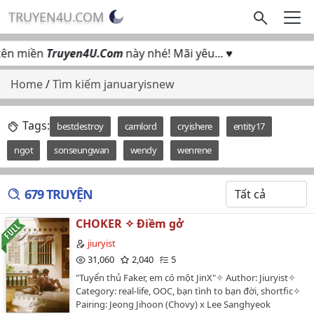
TRUYEN4U.COM
n miền
Truyen4U.Com
này nhé! Mãi yêu... ♥
Home
/
Tìm kiếm januaryisnew
Tags:
bestdestroy
camlord
cryishere
entity17
ngọt
sonseungwan
wendy
wenrene
679 TRUYỆN
CHOKER ✧ Điềm gở
jiuryist
31,060
2,040
5
"Tuyển thủ Faker, em có một JinX"✧ Author: Jiuryist✧
Category: real-life, OOC, bạn tình to bạn đời, shortfic✧
Pairing: Jeong Jihoon (Chovy) x Lee Sanghyeok