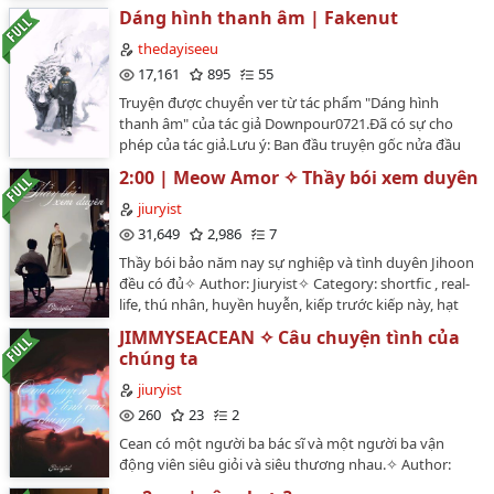
(Faker)✧ Inspired by "JinX" by Mingwa…
Dáng hình thanh âm | Fakenut
thedayiseeu
17,161
895
55
Truyện được chuyển ver từ tác phẩm "Dáng hình
thanh âm" của tác giả Downpour0721.Đã có sự cho
phép của tác giả.Lưu ý: Ban đầu truyện gốc nửa đầu
Peker nửa sau Fakenut, Peanut lớn tuổi hơn Faker
2:00 | Meow Amor ✧ Thầy bói xem duyên
nhưng mình đã chỉnh sửa để thành Fakenut toàn
truyện và độ tuổi trở về đúng thực tế bên ngoài. Sẽ có
jiuryist
một số đoạn được đổi khác để phù hợp với vị trí và độ
31,649
2,986
7
tuổi mới nên ai đã đọc truyện trước hoặc thấy nhiều
Thầy bói bảo năm nay sự nghiệp và tình duyên Jihoon
chỗ không mượt mong các bạn có thể thông cảm và
đều có đủ✧ Author: Jiuryist✧ Category: shortfic , real-
báo cho mình biết.…
life, thú nhân, huyền huyễn, kiếp trước kiếp này, hạt
nhài, ngọt, ngược.✧ Pairing: Jeong Jihoon (Chovy) x
JIMMYSEACEAN ✧ Câu chuyện tình của
Lee Sanghyeok (Faker)✧ From Project "Meow Amour
chúng ta
É"…
jiuryist
260
23
2
Cean có một người ba bác sĩ và một người ba vận
động viên siêu giỏi và siêu thương nhau.✧ Author:
Jiuryist✧ Category: real-life, đời thường, Mpreg, gia