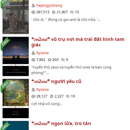
hepingyisheng
287,513
21,907
10
' chú ơi. '' đừng có gọi anh là chú nữa. '…
❝𝑜𝑛2𝑒𝑢𝑠❞ vũ trụ nơi mà trái đất hình tam
giác
Ryisme
7,862
603
9
"tuyển thủ zeus và tuyển thủ oner là bạn cùng
phòng?"…
❝𝑜𝑛2𝑒𝑢𝑠❞ người yêu cũ
Ryisme
28,127
2,327
19
cợt nhả vô cùng…
❝𝑜𝑛2𝑒𝑢𝑠❞ ngọn lửa, tro tàn