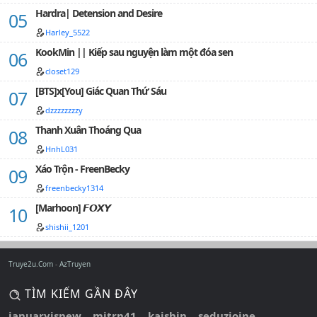
Hardra| Detension and Desire
Harley_5522
KookMin || Kiếp sau nguyện làm một đóa sen
closet129
[BTS]x[You] Giác Quan Thứ Sáu
dzzzzzzzzy
Thanh Xuân Thoáng Qua
HnhL031
Xáo Trộn - FreenBecky
freenbecky1314
[Marhoon] 𝙁𝙊𝙓𝙔
shishii_1201
Truye2u.Com
AzTruyen
TÌM KIẾM GẦN ĐÂY
januaryisnew
mitrn41
kaishin
seduzioine