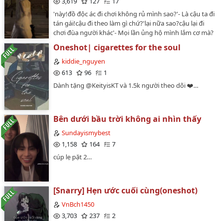
3,619
127
17
'này!đồ độc ác đi chơi không rủ mình sao?'- Là cậu ta đi
tán gái!cậu đi theo làm gì chứ?'lại nữa sao?cậu lại đi
chơi đùa người khác'- Mọi lần ủng hộ mình lắm cơ mà?
- cậu ghen sao?cậu yêu cậu ta?'không biết..cậu ấy đã
Oneshot| cigarettes for the soul
có người yêu rồi..mình không dám'- Nếu mình nói là
mình yêu cậu?- Làm sao cậu lại tỏ tình?- chọn lựa
kiddie_nguyen
đi!Kyung Mi chọn lựa đi 'mình yêu cậu'- Mình cũng yêu
613
96
1
cậu!- mọi chuyện sẽ ổn thôi - Mình ủng hộ sự lựa chọn
Dành tặng @KeityisKT và 1.5k người theo dõi ❤️…
của cậu 'cha làm sao thế?con đã nói là con không đồng
ý!'-Nếu muốn sở hữu tập đoàn này thì hãy vâng lời-
Chúng ta kết hôn đi…
Bên dưới bầu trời không ai nhìn thấy
Sundayismybest
1,158
164
7
cúp lẹ pặt 2…
[Snarry] Hẹn ước cuối cùng(oneshot)
VnBch1450
3,703
237
2