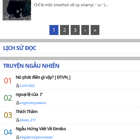
Chỉ là một oneshot về cp snarry( ･'ω･')…
1
2
3
›
»
LỊCH SỬ ĐỌC
TRUYỆN NGẪU NHIÊN
Nó phát điên gì vậy? [ ĐTVN_]
Linh1422
ngoại lệ của 🚩
lngshotryulwoo
Thích Thầm
blues_211
Ngẫu Hứng Viết Về Eimiko
hepaticoxytocinases